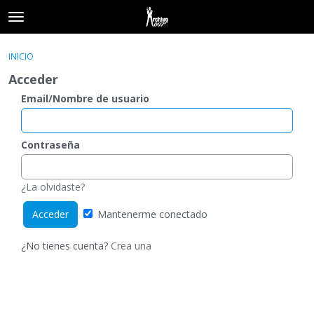
t
o
×
Acceder
·
Registrarse
g
INICIO
Acceder
Registrarse
g
Acceder
l
e
Email/Nombre de usuario
Categorías
m
e
Hilos
n
Contraseña
u
Actividad
¿La olvidaste?
Mantenerme conectado
¿No tienes cuenta?
Crea una