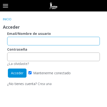
t
o
×
Acceder
·
Registrarse
g
INICIO
Acceder
Registrarse
g
Acceder
l
e
Email/Nombre de usuario
Categorías
m
e
Hilos
n
Contraseña
u
Actividad
¿La olvidaste?
Mantenerme conectado
¿No tienes cuenta?
Crea una