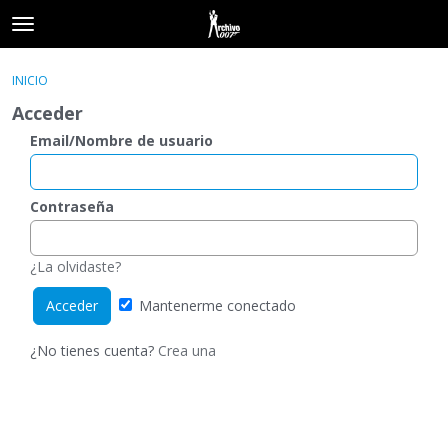
t
o
×
Acceder
·
Registrarse
g
INICIO
Acceder
Registrarse
g
Acceder
l
e
Email/Nombre de usuario
Categorías
m
e
Hilos
n
Contraseña
u
Actividad
¿La olvidaste?
Mantenerme conectado
¿No tienes cuenta?
Crea una