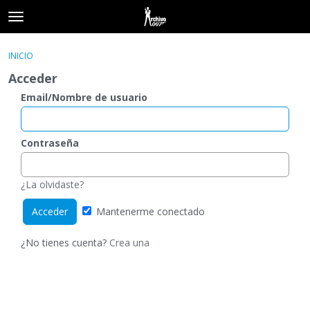
t
o
×
Acceder
·
Registrarse
g
INICIO
Acceder
Registrarse
g
Acceder
l
e
Email/Nombre de usuario
Categorías
m
e
Hilos
n
Contraseña
u
Actividad
¿La olvidaste?
Mantenerme conectado
¿No tienes cuenta?
Crea una