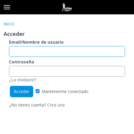
t
o
×
Acceder
·
Registrarse
g
INICIO
Acceder
Registrarse
g
Acceder
l
e
Email/Nombre de usuario
Categorías
m
e
Hilos
n
Contraseña
u
Actividad
¿La olvidaste?
Mantenerme conectado
¿No tienes cuenta?
Crea una