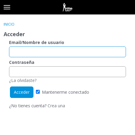
t
o
×
Acceder
·
Registrarse
g
INICIO
Acceder
Registrarse
g
Acceder
l
e
Email/Nombre de usuario
Categorías
m
e
Hilos
n
Contraseña
u
Actividad
¿La olvidaste?
Mantenerme conectado
¿No tienes cuenta?
Crea una