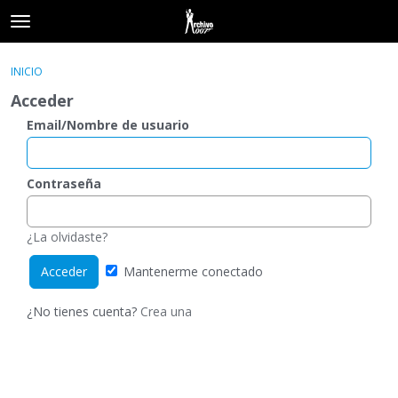
t
o
×
Acceder
·
Registrarse
g
INICIO
Acceder
Registrarse
g
Acceder
l
e
Email/Nombre de usuario
Categorías
m
e
Hilos
n
Contraseña
u
Actividad
¿La olvidaste?
Mantenerme conectado
¿No tienes cuenta?
Crea una