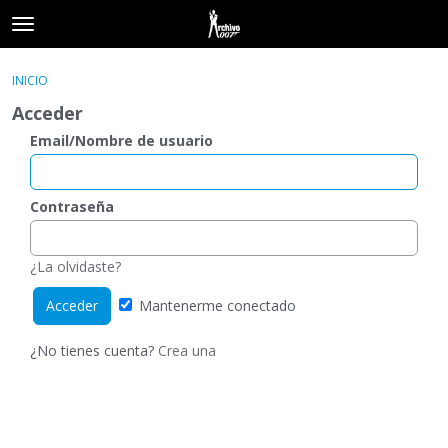
t
o
×
Acceder
·
Registrarse
g
INICIO
Acceder
Registrarse
g
Acceder
l
e
Email/Nombre de usuario
Categorías
m
e
Hilos
n
Contraseña
u
Actividad
¿La olvidaste?
Mantenerme conectado
¿No tienes cuenta?
Crea una