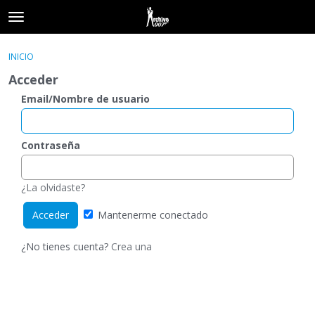
t
o
×
Acceder
·
Registrarse
g
INICIO
Acceder
Registrarse
g
Acceder
l
e
Email/Nombre de usuario
Categorías
m
e
Hilos
n
Contraseña
u
Actividad
¿La olvidaste?
Mantenerme conectado
¿No tienes cuenta?
Crea una