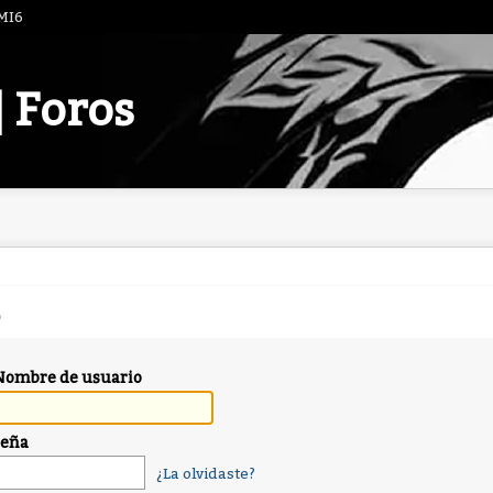
 MI6
| Foros
Nombre de usuario
seña
¿La olvidaste?