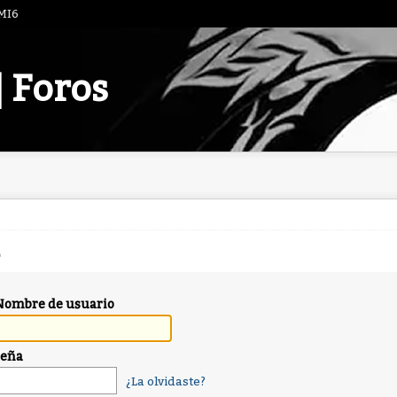
 MI6
| Foros
Nombre de usuario
seña
¿La olvidaste?