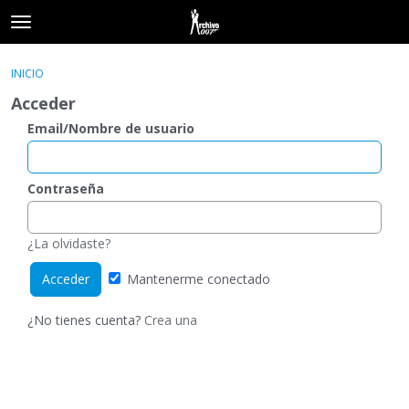
t
o
×
Acceder
·
Registrarse
g
INICIO
Acceder
Registrarse
g
Acceder
l
e
Email/Nombre de usuario
Categorías
m
e
Hilos
n
Contraseña
u
Actividad
¿La olvidaste?
Mantenerme conectado
¿No tienes cuenta?
Crea una