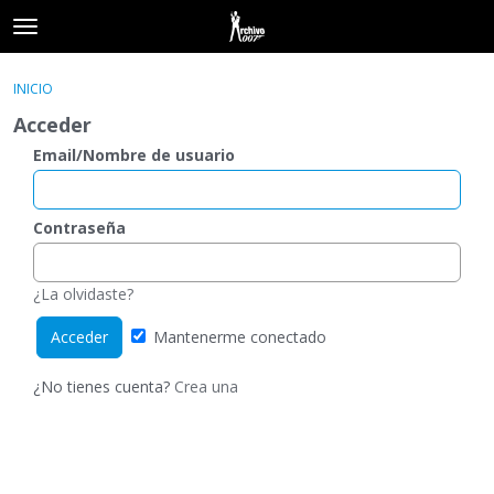
t
o
×
Acceder
·
Registrarse
g
INICIO
Acceder
Registrarse
g
Acceder
l
e
Email/Nombre de usuario
Categorías
m
e
Hilos
n
Contraseña
u
Actividad
¿La olvidaste?
Mantenerme conectado
¿No tienes cuenta?
Crea una