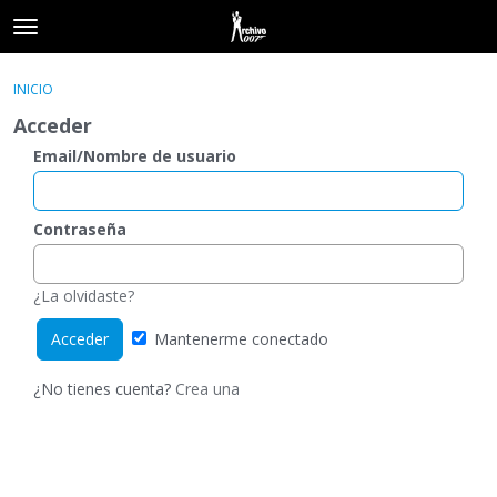
t
o
×
Acceder
·
Registrarse
g
INICIO
Acceder
Registrarse
g
Acceder
l
e
Email/Nombre de usuario
Categorías
m
e
Hilos
n
Contraseña
u
Actividad
¿La olvidaste?
Mantenerme conectado
¿No tienes cuenta?
Crea una