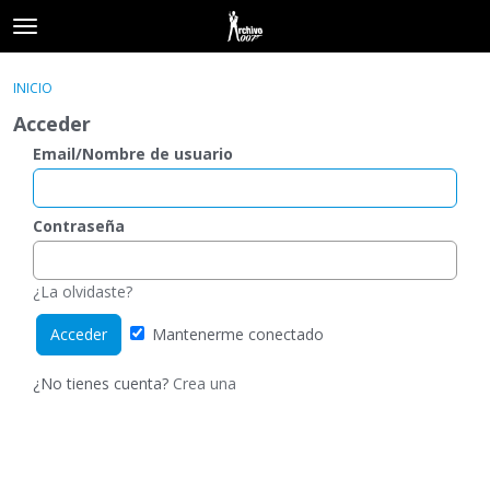
t
o
×
Acceder
·
Registrarse
g
INICIO
Acceder
Registrarse
g
Acceder
l
e
Email/Nombre de usuario
Categorías
m
e
Hilos
n
Contraseña
u
Actividad
¿La olvidaste?
Mantenerme conectado
¿No tienes cuenta?
Crea una