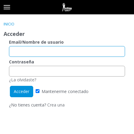
t
o
×
Acceder
·
Registrarse
g
INICIO
Acceder
Registrarse
g
Acceder
l
e
Email/Nombre de usuario
Categorías
m
e
Hilos
n
Contraseña
u
Actividad
¿La olvidaste?
Mantenerme conectado
¿No tienes cuenta?
Crea una