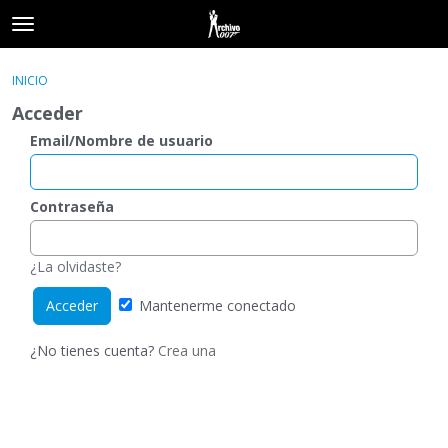
t
o
×
Acceder
·
Registrarse
g
INICIO
Acceder
Registrarse
g
Acceder
l
e
Email/Nombre de usuario
Categorías
m
e
Hilos
n
Contraseña
u
Actividad
¿La olvidaste?
Mantenerme conectado
¿No tienes cuenta?
Crea una