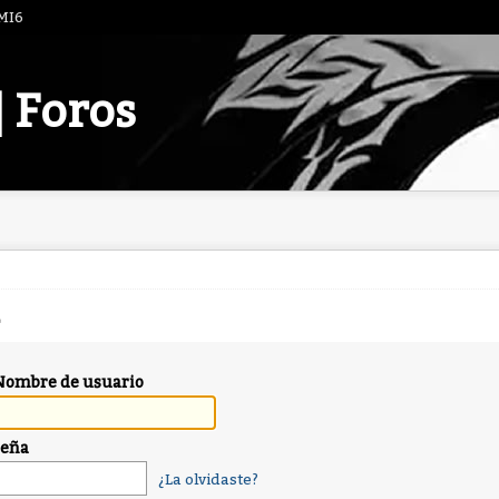
 MI6
| Foros
Nombre de usuario
seña
¿La olvidaste?