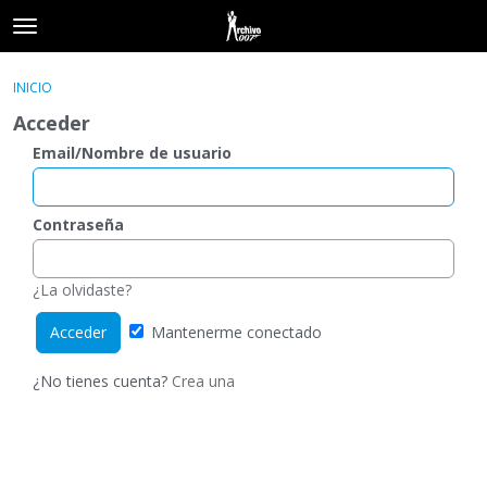
t
o
×
Acceder
·
Registrarse
g
INICIO
Acceder
Registrarse
g
Acceder
l
e
Email/Nombre de usuario
Categorías
m
e
Hilos
n
Contraseña
u
Actividad
¿La olvidaste?
Mantenerme conectado
¿No tienes cuenta?
Crea una