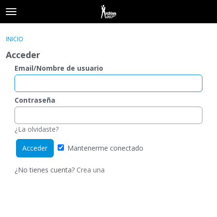
t
o
×
Acceder
·
Registrarse
g
INICIO
Acceder
Registrarse
g
Acceder
l
e
Email/Nombre de usuario
Categorías
m
e
Hilos
n
Contraseña
u
Actividad
¿La olvidaste?
Mantenerme conectado
¿No tienes cuenta?
Crea una