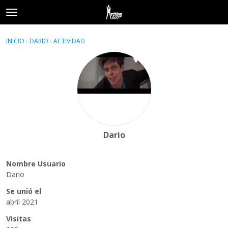
t
o
×
Acceder
·
Registrarse
g
INICIO
›
DARIO
›
ACTIVIDAD
g
Categorías
l
e
Hilos
m
e
Actividad
n
u
Dario
Nombre Usuario
Dario
Se unió el
abril 2021
Visitas