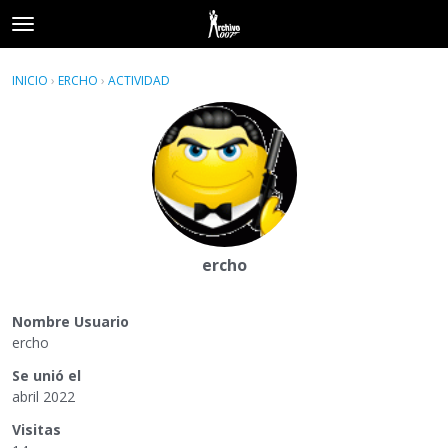
t
o
×
Acceder
·
Registrarse
g
INICIO
›
ERCHO
›
ACTIVIDAD
g
Categorías
l
e
Hilos
m
e
Actividad
n
u
ercho
Nombre Usuario
ercho
Se unió el
abril 2022
Visitas