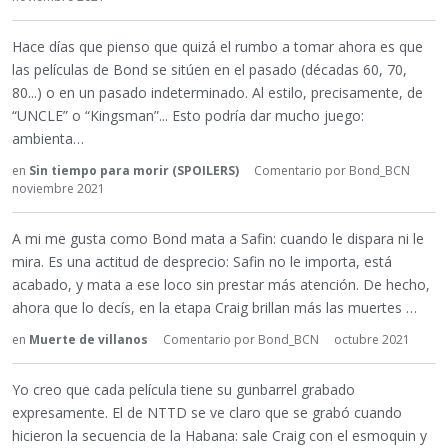
Hace días que pienso que quizá el rumbo a tomar ahora es que
las películas de Bond se sitúen en el pasado (décadas 60, 70,
80...) o en un pasado indeterminado. Al estilo, precisamente, de
“UNCLE” o “Kingsman”... Esto podría dar mucho juego:
ambienta…
en
Sin tiempo para morir (SPOILERS)
Comentario por
Bond_BCN
noviembre 2021
A mi me gusta como Bond mata a Safin: cuando le dispara ni le
mira. Es una actitud de desprecio: Safin no le importa, está
acabado, y mata a ese loco sin prestar más atención. De hecho,
ahora que lo decís, en la etapa Craig brillan más las muertes …
en
Muerte de villanos
Comentario por
Bond_BCN
octubre 2021
Yo creo que cada película tiene su gunbarrel grabado
expresamente. El de NTTD se ve claro que se grabó cuando
hicieron la secuencia de la Habana: sale Craig con el esmoquin y