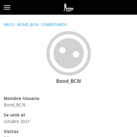
t
o
×
Acceder
·
Registrarse
g
INICIO
›
BOND_BCN
›
COMENTARIOS
g
Categorías
l
e
Hilos
m
e
Actividad
n
u
Bond_BCN
Nombre Usuario
Bond_BCN
Se unió el
octubre 2021
Visitas