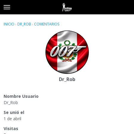
t
o
×
Acceder
·
Registrarse
g
INICIO
›
DR_ROB
›
COMENTARIOS
g
Categorías
l
e
Hilos
m
e
Actividad
n
u
Dr_Rob
Nombre Usuario
Dr_Rob
Se unió el
1 de abril
Visitas