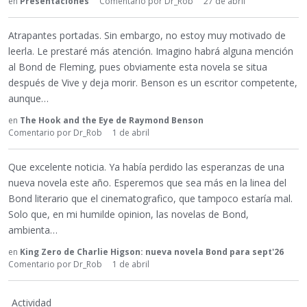
en
Presentaciones
Comentario por
Dr_Rob
27 de abril
Atrapantes portadas. Sin embargo, no estoy muy motivado de
leerla. Le prestaré más atención. Imagino habrá alguna mención
al Bond de Fleming, pues obviamente esta novela se situa
después de Vive y deja morir. Benson es un escritor competente,
aunque…
en
The Hook and the Eye de Raymond Benson
Comentario por
Dr_Rob
1 de abril
Que excelente noticia. Ya había perdido las esperanzas de una
nueva novela este año. Esperemos que sea más en la linea del
Bond literario que el cinematografico, que tampoco estaría mal.
Solo que, en mi humilde opinion, las novelas de Bond,
ambienta…
en
King Zero de Charlie Higson: nueva novela Bond para sept'26
Comentario por
Dr_Rob
1 de abril
Actividad