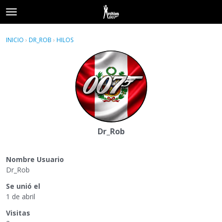
t
o
×
Acceder
·
Registrarse
g
INICIO
›
DR_ROB
›
HILOS
g
Categorías
l
e
Hilos
m
e
Actividad
n
u
Dr_Rob
Nombre Usuario
Dr_Rob
Se unió el
1 de abril
Visitas