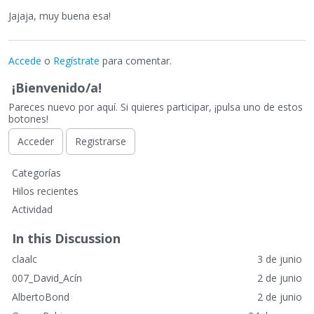
Jajaja, muy buena esa!
Accede
o
Regístrate
para comentar.
¡Bienvenido/a!
Pareces nuevo por aquí. Si quieres participar, ¡pulsa uno de estos
botones!
Acceder
Registrarse
E
Categorías
n
Hilos recientes
l
Actividad
a
c
In this Discussion
e
claalc
3 de junio
s
r
007_David_Acín
2 de junio
á
AlbertoBond
2 de junio
p