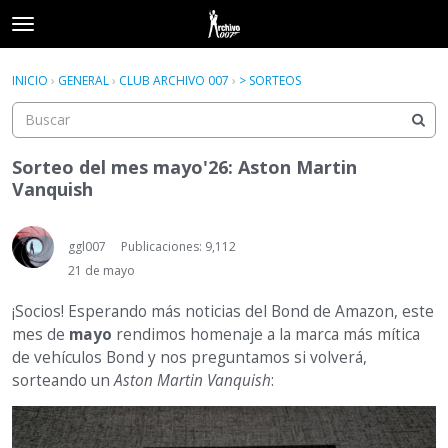
t
o
×
Acceder
·
Registrarse
g
INICIO
›
GENERAL
›
CLUB ARCHIVO 007
›
> SORTEOS
Acceder
Registrarse
g
l
e
Categorías
m
Sorteo del mes mayo'26: Aston Martin
e
Vanquish
Hilos
n
u
Actividad
ggl007
Publicaciones: 9,112
21 de mayo
¡Socios! Esperando más noticias del Bond de Amazon, este
mes de
mayo
rendimos homenaje a la marca más mítica
de vehículos Bond y nos preguntamos si volverá,
sorteando un
Aston Martin Vanquish
: