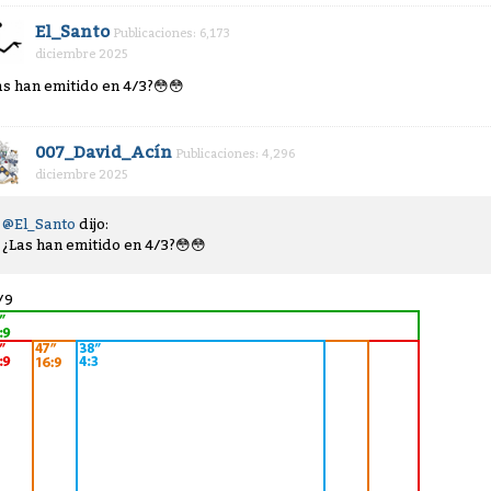
El_Santo
Publicaciones: 6,173
diciembre 2025
as han emitido en 4/3?
😳
😳
007_David_Acín
Publicaciones: 4,296
diciembre 2025
@El_Santo
dijo:
¿Las han emitido en 4/3?
😳
😳
/9