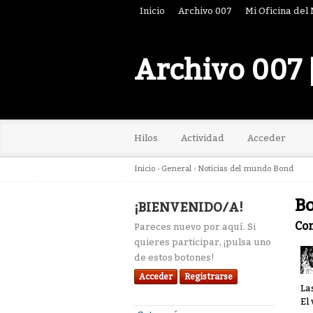
Inicio
Archivo 007
Mi Oficina del
Archivo 007 
Hilos
Actividad
Acceder
Inicio
›
General
›
Noticias del mundo Bond
Bo
¡BIENVENIDO/A!
Co
Pareces nuevo por aquí. Si
quieres participar, ¡pulsa uno
de estos botones!
Acceder
Registrarse
La
El