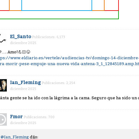
El_Santo
Publicaciones: 6,173
diciembre 2025
 P…. Amo!
💪🏻
😜
tps://www.eldiario.es/vertele/audiencias-tv/domingo-14-diciembre-
ra-morir-pese-empuje-una-nueva-vida-antena-3_1_12845189.amp.h
Ian_Fleming
Publicaciones: 2,254
diciembre 2025
ánta gente se ha ido con la lágrima a la cama. Seguro que ha sido u
Fmor
Publicaciones: 700
diciembre 2025
@Ian_Fleming
dijo: