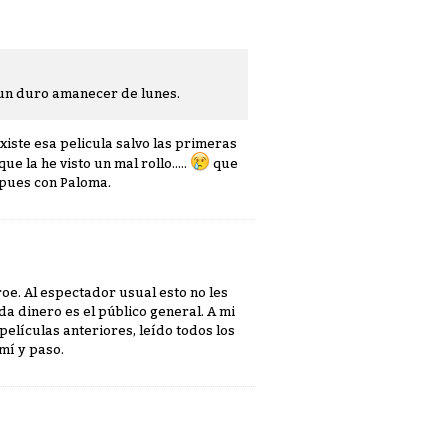
o un duro amanecer de lunes.
existe esa pelicula salvo las primeras
ue la he visto un mal rollo.....
que
spues con Paloma.
oe. Al espectador usual esto no les
 da dinero es el público general. A mi
películas anteriores, leído todos los
mí y paso.