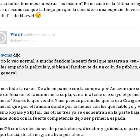
 ja ja todos tenemos nuestras “no existen” En mi caso es la última tri
o sí, reconozco que la tengo porque la considero una especie de versió
th if… de Marvel
Fmor
Publicaciones: 700
diciembre 2025
@cms
dijo:
Yo lo veo normal, a mucho fandom le sentó fatal que mataran a
«su»
les empañó la película y, si bien el fandom te da un cojín de público,
general.
enes toda la razon. De ahi mi panico con la compra por Amazon que s
fe de Amazon el fandom me la sopla, van a ir al cine si o si (yo el prim
neral? Eso es lo que vende. Y me preocupa mucho que la era Craig se
neral, que por el fandom donde por lo menos con los que hablo yo y ve
sino Royale y Skyfall, las otras tres ya se encuentran en la parte baj
nde Bond con la fuerte competencia dejo ser primera espada.
nd26 con las elecciones de productores, director y guionsta, si pare
portancia, de ahi mi gran alivio por ahora.