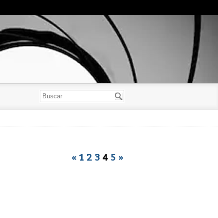
«
1
2
3
4
5
»