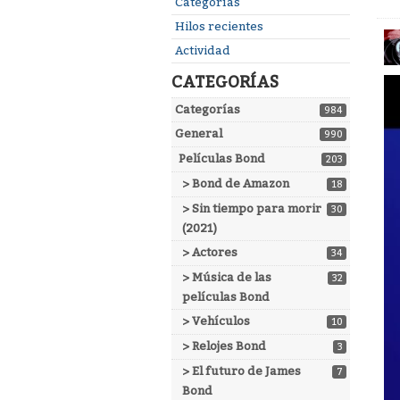
Enlaces
Categorías
rápidos
Hilos recientes
Actividad
CATEGORÍAS
Categorías
984
General
990
Películas Bond
203
> Bond de Amazon
18
> Sin tiempo para morir
30
(2021)
> Actores
34
> Música de las
32
películas Bond
> Vehículos
10
> Relojes Bond
3
> El futuro de James
7
Bond