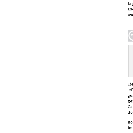
Ja
Es
wa
Ti
je
ge
ge
Ca
do
Bo
im