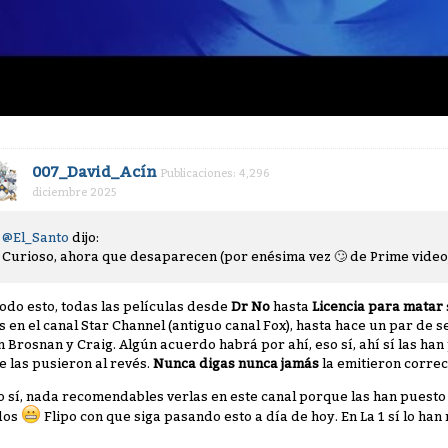
007_David_Acín
Publicaciones: 4,296
diciembre 2025
@El_Santo
dijo:
Curioso, ahora que desaparecen (por enésima vez
🙄
de Prime vide
todo esto, todas las películas desde
Dr No
hasta
Licencia para matar
s en el canal Star Channel (antiguo canal Fox), hasta hace un par de s
n Brosnan y Craig. Algún acuerdo habrá por ahí, eso sí, ahí sí las han
e las pusieron al revés.
Nunca digas nunca jamás
la emitieron corr
o sí, nada recomendables verlas en este canal porque las han puesto
dos
Flipo con que siga pasando esto a día de hoy. En La 1 sí lo han