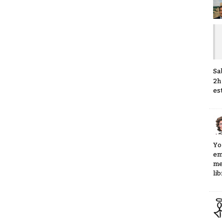
Sa
2h
es
Yo
em
me
li