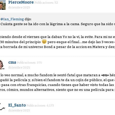
PierceMoore
Publicaciones: 52
diciembre 2025
@Ian_Fleming
dijo:
Cuánta gente se ha ido con la lágrima a la cama. Seguro que ha sid
biendo desde el viernes que la daban Yo no la vi, la evite. Para mi no 
 30 minutos del principio
pero esque el final....me dejo las 3 veces q
ta borrada de mi universo Bond a pesar de la accion en Matera y de
cms
Publicaciones: 375
diciembre 2025
 lo veo normal, a mucho fandom le sentó fatal que mataran a
«su»
hér
pañó la película y, si bien el fandom te da un cojín de público, el que
 pasa con otras franquicias, cuando tienes que haber visto todas las 
bros, cómics, mundos alternativos, siento que no es una película para 
El_Santo
Publicaciones: 6,173
diciembre 2025