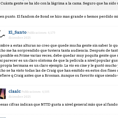
Cuánta gente se ha ido con la lágrima a la cama. Seguro que ha sid
en punto. El fandom de Bond se hizo mas grande o hemos perdido 
El_Santo
Publicaciones: 6,173
diciembre 2025
mbre a estas alturas no creo que quede mucha gente sin saber lo que
cho me ha sorprendido que tuviera tanta audiencia. Después de tan
sponible en Prime varias veces, debe quedar muy poquita gente que si 
mi parecer es un claro síntoma de que la película a nivel popular gus
 propia hermana es un claro ejemplo. La vio en cine y le gustó mucho y
cho se ha visto todas las de Craig que han emitido en estos dos fine
efiere q Craig antes que a Brosnan. Aunque su favorito sigue siendo
claalc
Publicaciones: 6,505
diciembre 2025
, esas cifras indican que NTTD gusta a nivel general más que al fando