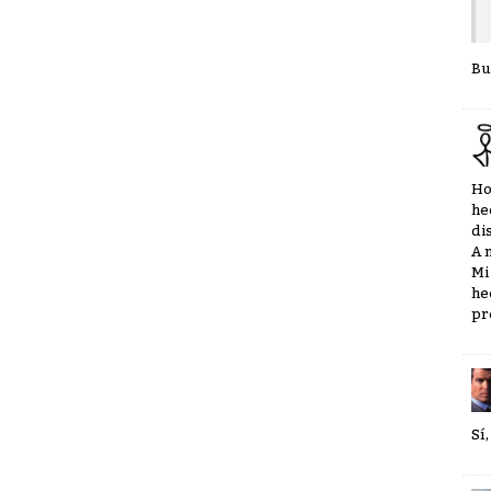
Bu
Ho
he
di
A 
Mi
he
pr
Sí