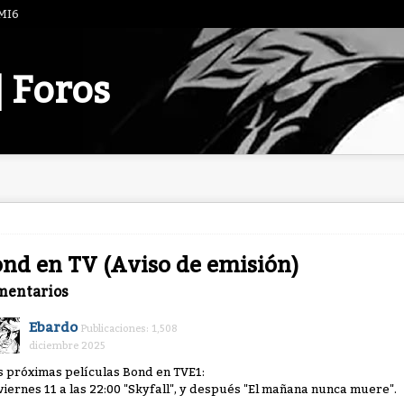
 MI6
| Foros
nd en TV (Aviso de emisión)
mentarios
Ebardo
Publicaciones: 1,508
diciembre 2025
s próximas películas Bond en TVE1:
 viernes 11 a las 22:00 "Skyfall", y después "El mañana nunca muere".