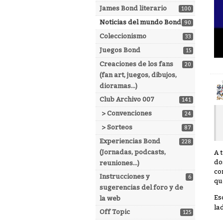
James Bond literario
100
Noticias del mundo Bond
90
Coleccionismo
33
Juegos Bond
15
Creaciones de los fans
20
(fan art, juegos, dibujos,
dioramas...)
Club Archivo 007
141
> Convenciones
24
> Sorteos
87
Experiencias Bond
228
(Jornadas, podcasts,
A 
do
reuniones...)
co
Instrucciones y
6
qu
sugerencias del foro y de
Es
la web
la
Off Topic
125