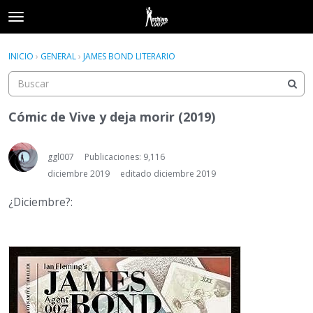
t
o
×
Acceder
·
Registrarse
g
INICIO
›
GENERAL
›
JAMES BOND LITERARIO
Acceder
Registrarse
g
l
e
Categorías
m
Cómic de Vive y deja morir (2019)
e
Hilos
n
u
ggl007
Publicaciones: 9,116
Actividad
diciembre 2019
editado diciembre 2019
¿Diciembre?: