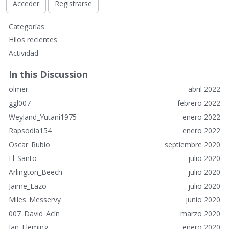
Acceder
Registrarse
E
Categorías
n
Hilos recientes
l
Actividad
a
c
In this Discussion
e
olmer
abril 2022
s
r
ggl007
febrero 2022
á
Weyland_Yutani1975
enero 2022
p
Rapsodia154
enero 2022
i
Oscar_Rubio
septiembre 2020
d
o
El_Santo
julio 2020
s
Arlington_Beech
julio 2020
Jaime_Lazo
julio 2020
Miles_Messervy
junio 2020
007_David_Acín
marzo 2020
Ian_Fleming
enero 2020