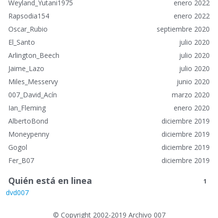
á
Weyland_Yutani1975
enero 2022
p
Rapsodia154
enero 2022
i
Oscar_Rubio
septiembre 2020
d
o
El_Santo
julio 2020
s
Arlington_Beech
julio 2020
Jaime_Lazo
julio 2020
Miles_Messervy
junio 2020
007_David_Acín
marzo 2020
Ian_Fleming
enero 2020
AlbertoBond
diciembre 2019
Moneypenny
diciembre 2019
Gogol
diciembre 2019
Fer_B07
diciembre 2019
Quién está en linea
1
dvd007
©
Copyright 2002-2019 Archivo 007