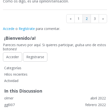
Como os digo, es una opinión/sensación.
«
1
2
3
»
Accede
o
Regístrate
para comentar.
¡Bienvenido/a!
Pareces nuevo por aquí. Si quieres participar, ¡pulsa uno de estos
botones!
Acceder
Registrarse
E
Categorías
n
Hilos recientes
l
Actividad
a
c
In this Discussion
e
olmer
abril 2022
s
r
ggl007
febrero 2022