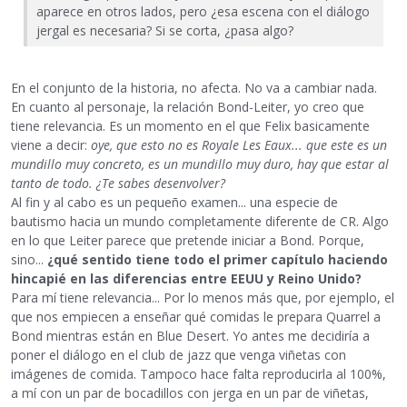
aparece en otros lados, pero ¿esa escena con el diálogo
jergal es necesaria? Si se corta, ¿pasa algo?
En el conjunto de la historia, no afecta. No va a cambiar nada.
En cuanto al personaje, la relación Bond-Leiter, yo creo que
tiene relevancia. Es un momento en el que Felix basicamente
viene a decir:
oye, que esto no es Royale Les Eaux... que este es un
mundillo muy concreto, es un mundillo muy duro, hay que estar al
tanto de todo. ¿Te sabes desenvolver?
Al fin y al cabo es un pequeño examen... una especie de
bautismo hacia un mundo completamente diferente de CR. Algo
en lo que Leiter parece que pretende iniciar a Bond. Porque,
sino...
¿qué sentido tiene todo el primer capítulo haciendo
hincapié en las diferencias entre EEUU y Reino Unido?
Para mí tiene relevancia... Por lo menos más que, por ejemplo, el
que nos empiecen a enseñar qué comidas le prepara Quarrel a
Bond mientras están en Blue Desert. Yo antes me decidiría a
poner el diálogo en el club de jazz que venga viñetas con
imágenes de comida. Tampoco hace falta reproducirla al 100%,
a mí con un par de bocadillos con jerga en un par de viñetas,