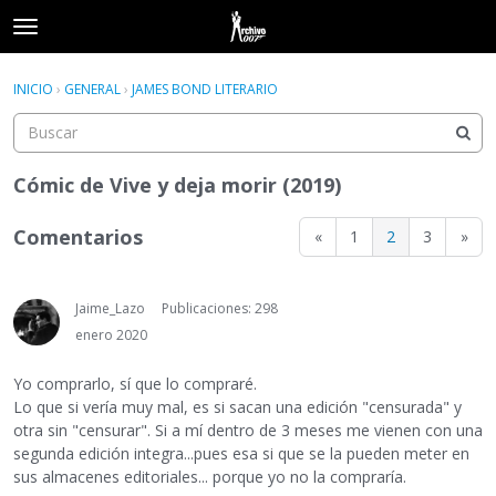
t
o
×
Acceder
·
Registrarse
g
INICIO
›
GENERAL
›
JAMES BOND LITERARIO
Acceder
Registrarse
g
l
e
Categorías
m
Cómic de Vive y deja morir (2019)
e
Hilos
n
Comentarios
«
1
2
3
»
u
Actividad
Jaime_Lazo
Publicaciones: 298
enero 2020
Yo comprarlo, sí que lo compraré.
Lo que si vería muy mal, es si sacan una edición "censurada" y
otra sin "censurar". Si a mí dentro de 3 meses me vienen con una
segunda edición integra...pues esa si que se la pueden meter en
sus almacenes editoriales... porque yo no la compraría.