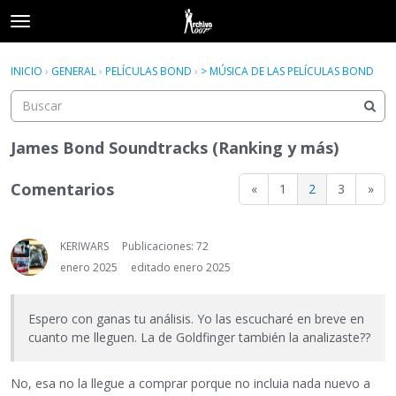
t
o
×
Acceder
·
Registrarse
g
INICIO
›
GENERAL
›
PELÍCULAS BOND
›
> MÚSICA DE LAS PELÍCULAS BOND
Acceder
Registrarse
g
l
e
Categorías
m
James Bond Soundtracks (Ranking y más)
e
Hilos
n
Comentarios
«
1
2
3
»
u
Actividad
KERIWARS
Publicaciones: 72
enero 2025
editado enero 2025
Espero con ganas tu análisis. Yo las escucharé en breve en
cuanto me lleguen. La de Goldfinger también la analizaste??
No, esa no la llegue a comprar porque no incluia nada nuevo a