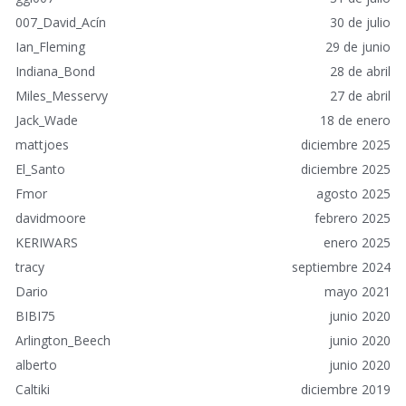
p
007_David_Acín
30 de julio
i
Ian_Fleming
29 de junio
d
o
Indiana_Bond
28 de abril
s
Miles_Messervy
27 de abril
Jack_Wade
18 de enero
mattjoes
diciembre 2025
El_Santo
diciembre 2025
Fmor
agosto 2025
davidmoore
febrero 2025
KERIWARS
enero 2025
tracy
septiembre 2024
Dario
mayo 2021
BIBI75
junio 2020
Arlington_Beech
junio 2020
alberto
junio 2020
Caltiki
diciembre 2019