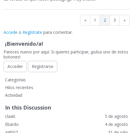
«
1
2
3
»
Accede
o
Regístrate
para comentar.
¡Bienvenido/a!
Pareces nuevo por aquí. Si quieres participar, ¡pulsa uno de estos
botones!
Acceder
Registrarse
E
Categorías
n
Hilos recientes
l
Actividad
a
c
In this Discussion
e
claalc
5 de agosto
s
r
Ebardo
4 de agosto
á
ggl007
31 de julio