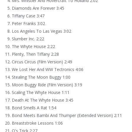
Mrs. Whistler And Hovercraft To Holland 2:02
Diamonds Are Forever 3:45
Tiffany Case 3:47
Peter Franks 3:02
Los Angeles To Las Vegas 3:02
Slumber Inc. 2:22
The Whyte House 2:22
Plenty, Then Tiffany 2:28
Circus Circus (Film Version) 2:49
We Lost Her And WW Tectronics 4:06
Stealing The Moon Buggy 1:00
Moon Buggy Ride (Film Version) 3:19
Scaling The Whyte House 1:11
Death At The Whyte House 3:45
Bond Smells A Rat 1:54
Bond Meets Bambi And Thumper (Extended Version) 2:11
Breaststroke Lessons 1:06
Q's Trick 2:27