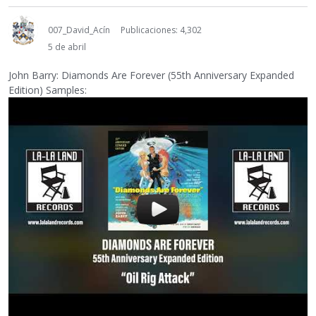
007_David_Acín
Publicaciones: 4,302
5 de abril
John Barry: Diamonds Are Forever (55th Anniversary Expanded
Edition) Samples: