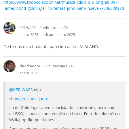
https://www.todocoleccion.net/musica-cds/b-s-o-original-007-
james-bond-goldfinger-15-temas-john-barry-nueva~x306639983
KERIWARS
Publicaciones: 72
enero 2025
editado enero 2025
De temas esta bastante parecido al de LALALAND.
davidmoore
Publicaciones: 245
enero 2025
@KERIWARS
dijo:
show previous quotes
La de Goldfinger apenas incluia dos canciones, pero nada
de BSO, si buscas una edición en fisico. En todocolección o
Wallapop fijo que tienes.
Aqui te dejo enlace a la edición que tengo yo de 2003 que