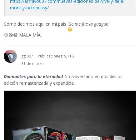
https://archivo007.com/nuevas-ediciones-de-vive-y-deja-
morir-y-octopussy/
Cómo decimos aqui en mi país
"Se me fue la guagua"
😄
😁
😁
MALA MÍA!!
ggl007
Publicaciones: 9,116
31 de marzo
Diamantes para la eternidad
: 55 aniversario en dos discos
edición remasterizada y expandida.