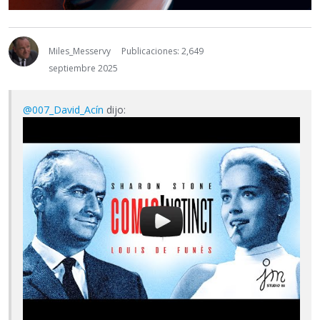
Miles_Messervy
Publicaciones: 2,649
septiembre 2025
@007_David_Acín
dijo: