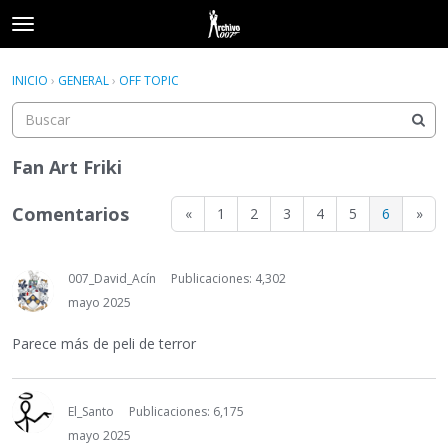
t
o
×
Acceder
·
Registrarse
g
INICIO
›
GENERAL
›
OFF TOPIC
Acceder
Registrarse
g
l
e
Categorías
m
Fan Art Friki
e
Hilos
n
Comentarios
«
1
2
3
4
5
6
»
u
Actividad
007_David_Acín
Publicaciones: 4,302
mayo 2025
Parece más de peli de terror
El_Santo
Publicaciones: 6,175
mayo 2025