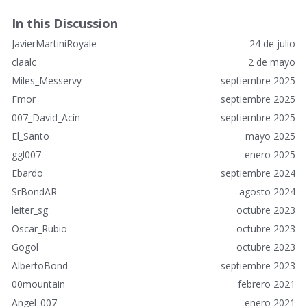
a
c
In this Discussion
e
JavierMartiniRoyale
24 de julio
s
r
claalc
2 de mayo
á
Miles_Messervy
septiembre 2025
p
Fmor
septiembre 2025
i
007_David_Acín
septiembre 2025
d
o
El_Santo
mayo 2025
s
ggl007
enero 2025
Ebardo
septiembre 2024
SrBondAR
agosto 2024
leiter_sg
octubre 2023
Oscar_Rubio
octubre 2023
Gogol
octubre 2023
AlbertoBond
septiembre 2023
00mountain
febrero 2021
Angel_007
enero 2021