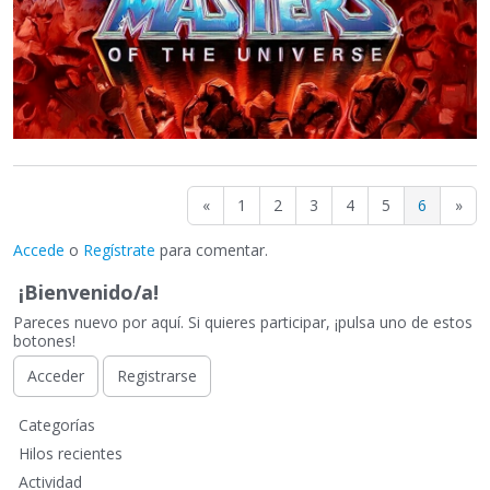
«
1
2
3
4
5
6
»
Accede
o
Regístrate
para comentar.
¡Bienvenido/a!
Pareces nuevo por aquí. Si quieres participar, ¡pulsa uno de estos
botones!
Acceder
Registrarse
E
Categorías
n
Hilos recientes
l
Actividad