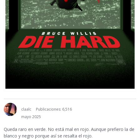
claalc
Publicaciones: 6,516
mayo 2025
Queda raro en verde. No está mal en rojo. Aunque prefiero la de
blanco y negro porque así se resalta el rojo.