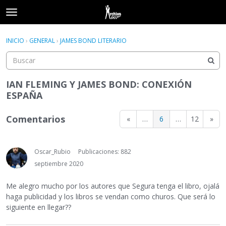
t
o
×
Acceder
·
Registrarse
g
INICIO
›
GENERAL
›
JAMES BOND LITERARIO
Acceder
Registrarse
g
l
e
Categorías
m
IAN FLEMING Y JAMES BOND: CONEXIÓN
e
ESPAÑA
Hilos
n
u
Comentarios
«
…
6
…
12
»
Actividad
Oscar_Rubio
Publicaciones: 882
septiembre 2020
Me alegro mucho por los autores que Segura tenga el libro, ojalá
haga publicidad y los libros se vendan como churos. Que será lo
siguiente en llegar??