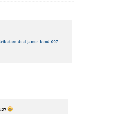
ribution-deal-james-bond-007-
nd27