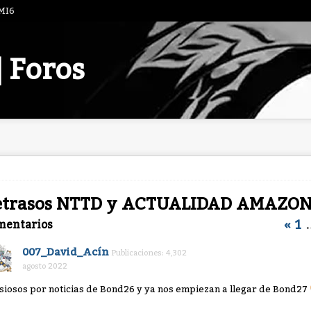
 MI6
| Foros
etrasos NTTD y ACTUALIDAD AMAZON
«
1
mentarios
007_David_Acín
Publicaciones: 4,302
agosto 2022
siosos por noticias de Bond26 y ya nos empiezan a llegar de Bond27