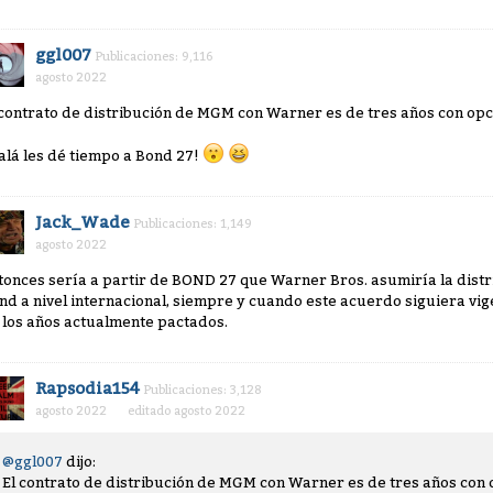
ggl007
Publicaciones: 9,116
agosto 2022
 contrato de distribución de MGM con Warner es de tres años con opc
jalá les dé tiempo a Bond 27!
Jack_Wade
Publicaciones: 1,149
agosto 2022
tonces sería a partir de BOND 27 que Warner Bros. asumiría la distr
nd a nivel internacional, siempre y cuando este acuerdo siguiera vi
 los años actualmente pactados.
Rapsodia154
Publicaciones: 3,128
agosto 2022
editado agosto 2022
@ggl007
dijo:
El contrato de distribución de MGM con Warner es de tres años con 