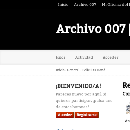
Inicio
Archivo 007
Mi Oficina del
Archivo 007 
Hilos
Actividad
Acceder
Inicio
›
General
›
Películas Bond
R
¡BIENVENIDO/A!
Co
Pareces nuevo por aquí. Si
quieres participar, ¡pulsa uno
de estos botones!
Acceder
Registrarse
An