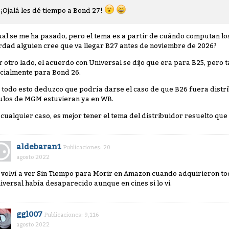
¡Ojalá les dé tiempo a Bond 27!
ual se me ha pasado, pero el tema es a partir de cuándo computan lo
rdad alguien cree que va llegar B27 antes de noviembre de 2026?
r otro lado, el acuerdo con Universal se dijo que era para B25, pero
icialmente para Bond 26.
 todo esto deduzco que podría darse el caso de que B26 fuera distri
tulos de MGM estuvieran ya en WB.
 cualquier caso, es mejor tener el tema del distribuidor resuelto que
aldebaran1
Publicaciones: 20
agosto 2022
 volví a ver Sin Tiempo para Morir en Amazon cuando adquirieron toda
iversal había desaparecido aunque en cines si lo vi.
ggl007
Publicaciones: 9,116
agosto 2022