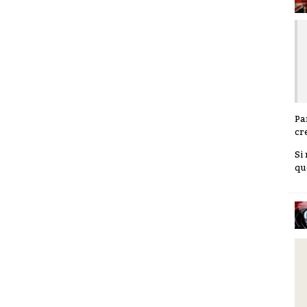
Pa
cr
Si
qu