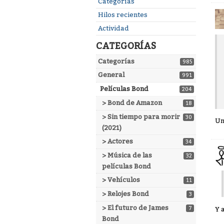
Enlaces
Categorías
rápidos
Hilos recientes
Actividad
CATEGORÍAS
Categorías
985
General
991
Películas Bond
204
> Bond de Amazon
18
> Sin tiempo para morir
30
Un
(2021)
> Actores
34
> Música de las
32
películas Bond
> Vehículos
11
> Relojes Bond
3
> El futuro de James
7
Y 
Bond