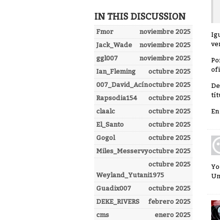
IN THIS DISCUSSION
Fmor
noviembre 2025
Ig
ve
Jack_Wade
noviembre 2025
ggl007
noviembre 2025
Po
of
Ian_Fleming
octubre 2025
007_David_Acín
octubre 2025
De
tí
Rapsodia154
octubre 2025
En
claalc
octubre 2025
El_Santo
octubre 2025
Gogol
octubre 2025
Miles_Messervy
octubre 2025
octubre 2025
Yo
Weyland_Yutani1975
Un
Guadix007
octubre 2025
DEKE_RIVERS
febrero 2025
cms
enero 2025