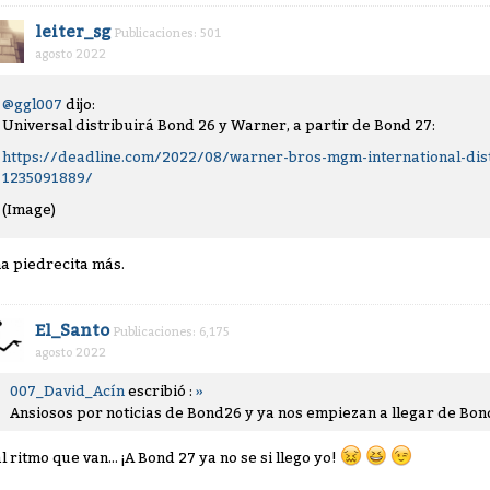
leiter_sg
Publicaciones: 501
agosto 2022
@ggl007
dijo:
Universal distribuirá Bond 26 y Warner, a partir de Bond 27:
https://deadline.com/2022/08/warner-bros-mgm-international-dist
1235091889/
(Image)
a piedrecita más.
El_Santo
Publicaciones: 6,175
agosto 2022
007_David_Acín
escribió :
»
Ansiosos por noticias de Bond26 y ya nos empiezan a llegar de Bo
al ritmo que van... ¡A Bond 27 ya no se si llego yo!