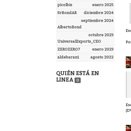
picolbis
enero 2025
SrBondAR
diciembre 2024
septiembre 2024
AlbertoBond
Eso
octubre 2023
UniversalExports_CEO
Po
ZEROZERO7
enero 2023
aldebaran1
agosto 2022
QUIÉN ESTÁ EN
LINEA
0
Es
(D