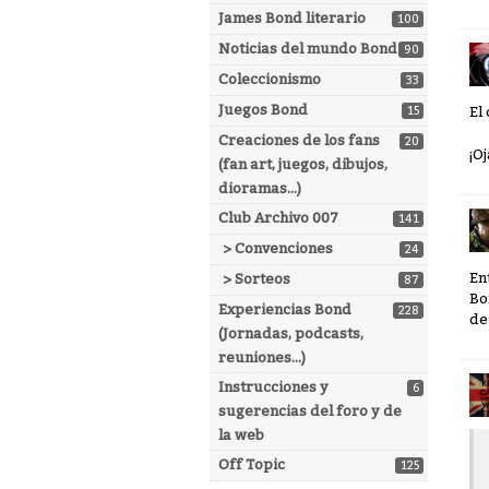
James Bond literario
100
Noticias del mundo Bond
90
Coleccionismo
33
Juegos Bond
15
El
Creaciones de los fans
20
¡O
(fan art, juegos, dibujos,
dioramas...)
Club Archivo 007
141
> Convenciones
24
En
> Sorteos
87
Bo
Experiencias Bond
228
de
(Jornadas, podcasts,
reuniones...)
Instrucciones y
6
sugerencias del foro y de
la web
Off Topic
125