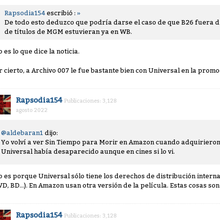
Rapsodia154
escribió :
»
De todo esto deduzco que podría darse el caso de que B26 fuera di
de títulos de MGM estuvieran ya en WB.
 es lo que dice la noticia.
r cierto, a Archivo 007 le fue bastante bien con Universal en la pro
Rapsodia154
Publicaciones: 3,128
agosto 2022
@aldebaran1
dijo:
Yo volví a ver Sin Tiempo para Morir en Amazon cuando adquirieron t
Universal había desaparecido aunque en cines si lo vi.
o es porque Universal sólo tiene los derechos de distribución interna
VD, BD...). En Amazon usan otra versión de la película. Estas cosas son
Rapsodia154
Publicaciones: 3,128