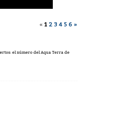
«
1
2
3
4
5
6
»
pertos: el número del Aqua Terra de
.