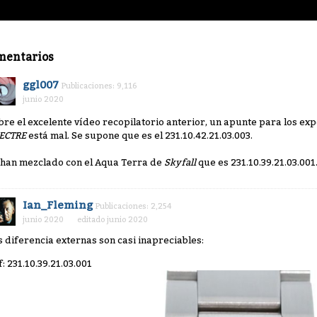
mentarios
ggl007
Publicaciones: 9,116
junio 2020
bre el excelente vídeo recopilatorio anterior, un apunte para los ex
ECTRE
está mal. Se supone que es el 231.10.42.21.03.003.
 han mezclado con el Aqua Terra de
Skyfall
que es 231.10.39.21.03.001
Ian_Fleming
Publicaciones: 2,254
junio 2020
editado junio 2020
s diferencia externas son casi inapreciables:
f: 231.10.39.21.03.001