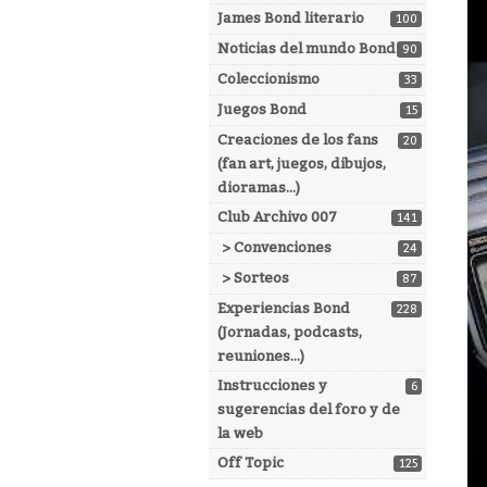
James Bond literario
100
Noticias del mundo Bond
90
Coleccionismo
33
Juegos Bond
15
Creaciones de los fans
20
(fan art, juegos, dibujos,
dioramas...)
Club Archivo 007
141
> Convenciones
24
> Sorteos
87
Experiencias Bond
228
(Jornadas, podcasts,
reuniones...)
Instrucciones y
6
sugerencias del foro y de
la web
Off Topic
125