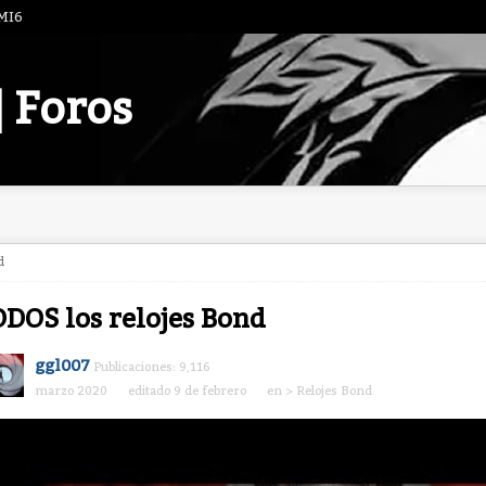
 MI6
| Foros
d
DOS los relojes Bond
ggl007
Publicaciones: 9,116
marzo 2020
editado 9 de febrero
en
> Relojes Bond