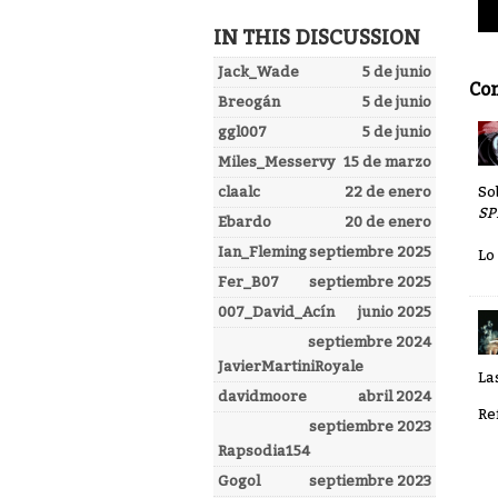
IN THIS DISCUSSION
Jack_Wade
5 de junio
Co
Breogán
5 de junio
ggl007
5 de junio
Miles_Messervy
15 de marzo
claalc
22 de enero
So
SP
Ebardo
20 de enero
Ian_Fleming
septiembre 2025
Lo
Fer_B07
septiembre 2025
007_David_Acín
junio 2025
septiembre 2024
JavierMartiniRoyale
La
davidmoore
abril 2024
Re
septiembre 2023
Rapsodia154
Gogol
septiembre 2023