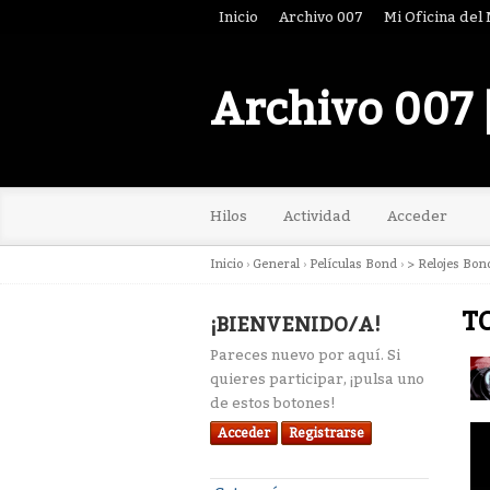
Inicio
Archivo 007
Mi Oficina del
Archivo 007 
Hilos
Actividad
Acceder
Inicio
›
General
›
Películas Bond
›
> Relojes Bon
TO
¡BIENVENIDO/A!
Pareces nuevo por aquí. Si
quieres participar, ¡pulsa uno
de estos botones!
Acceder
Registrarse