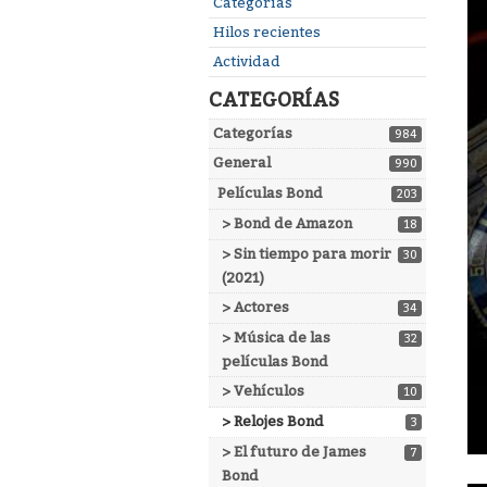
Enlaces
Categorías
rápidos
Hilos recientes
Actividad
CATEGORÍAS
Categorías
984
General
990
Películas Bond
203
> Bond de Amazon
18
> Sin tiempo para morir
30
(2021)
> Actores
34
> Música de las
32
películas Bond
> Vehículos
10
> Relojes Bond
3
> El futuro de James
7
Bond