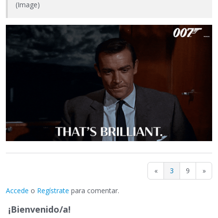
(Image)
«
3
9
»
Accede
o
Regístrate
para comentar.
¡Bienvenido/a!