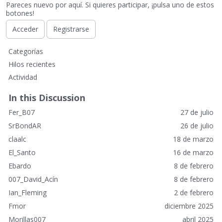
Pareces nuevo por aquí. Si quieres participar, ¡pulsa uno de estos
botones!
Acceder
Registrarse
E
Categorías
n
Hilos recientes
l
Actividad
a
c
In this Discussion
e
Fer_B07
27 de julio
s
r
SrBondAR
26 de julio
á
claalc
18 de marzo
p
El_Santo
16 de marzo
i
Ebardo
8 de febrero
d
o
007_David_Acín
8 de febrero
s
Ian_Fleming
2 de febrero
Fmor
diciembre 2025
Morillas007
abril 2025