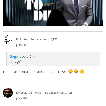
El_Santo
Publicaciones: 6,175
julio 2021
Gogol
escribió :
»
(Image)
En mi caso seria lo mismo... Pero al revés.
JavierMartiniRoyale
Publicaciones: 2,121
julio 2021