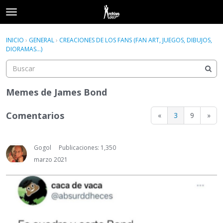
t
o
×
Acceder
·
Registrarse
g
INICIO
›
GENERAL
›
CREACIONES DE LOS FANS (FAN ART, JUEGOS, DIBUJOS,
Acceder
Registrarse
g
DIORAMAS...)
l
e
Categorías
m
e
Memes de James Bond
Hilos
n
u
Comentarios
«
3
9
»
Actividad
Gogol
Publicaciones: 1,350
marzo 2021