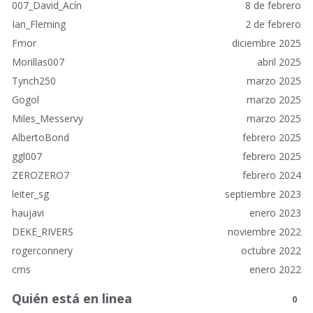
o
007_David_Acín
8 de febrero
s
Ian_Fleming
2 de febrero
Fmor
diciembre 2025
Morillas007
abril 2025
Tynch250
marzo 2025
Gogol
marzo 2025
Miles_Messervy
marzo 2025
AlbertoBond
febrero 2025
ggl007
febrero 2025
ZEROZERO7
febrero 2024
leiter_sg
septiembre 2023
haujavi
enero 2023
DEKE_RIVERS
noviembre 2022
rogerconnery
octubre 2022
cms
enero 2022
Quién está en linea
0