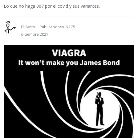
Lo que no haga 007 por el covid y sus variantes.
El_Santo
Publicaciones: 6,175
diciembre 2021