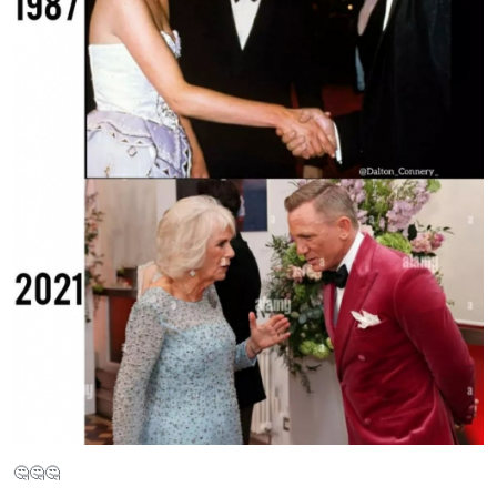
🤔
🤔
🤔