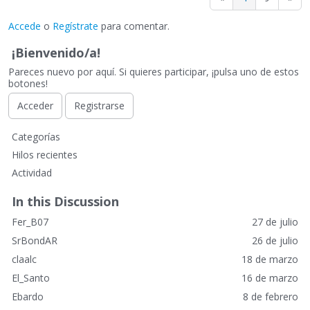
Accede
o
Regístrate
para comentar.
¡Bienvenido/a!
Pareces nuevo por aquí. Si quieres participar, ¡pulsa uno de estos
botones!
Acceder
Registrarse
E
Categorías
n
Hilos recientes
l
Actividad
a
c
In this Discussion
e
Fer_B07
27 de julio
s
r
SrBondAR
26 de julio
á
claalc
18 de marzo
p
El_Santo
16 de marzo
i
Ebardo
8 de febrero
d