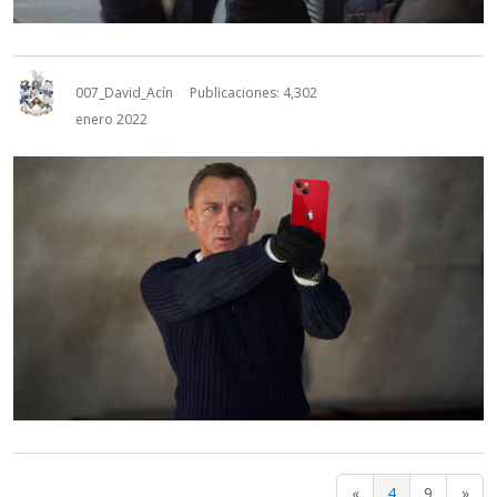
007_David_Acín
Publicaciones: 4,302
enero 2022
«
4
9
»