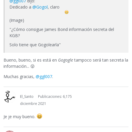
@ggl007
dijo:
Dedicado a
@Gogol
, claro
(Image)
"¿Cómo consigue James Bond información secreta del
KGB?
Solo tiene que Gogolearla"
Bueno, bueno, si es está en
Gogogle
tampoco será tan secreta la
información...
😜
Muchas gracias,
@ggl007
.
El_Santo
Publicaciones: 6,175
diciembre 2021
Je je muy bueno.