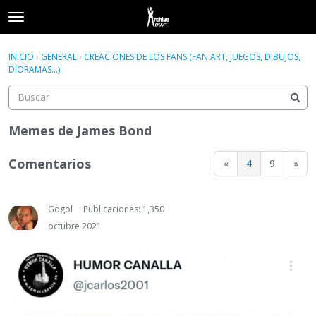
t
o
×
Acceder
·
Registrarse
g
INICIO
›
GENERAL
›
CREACIONES DE LOS FANS (FAN ART, JUEGOS, DIBUJOS,
Acceder
Registrarse
g
DIORAMAS...)
l
e
Categorías
m
e
Memes de James Bond
Hilos
n
u
Comentarios
«
4
9
»
Actividad
Gogol
Publicaciones: 1,350
octubre 2021