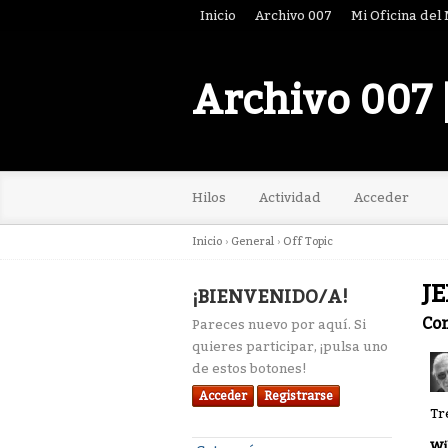
Inicio
Archivo 007
Mi Oficina del
Archivo 007 
Hilos
Actividad
Acceder
Inicio
›
General
›
Off Topic
JE
¡BIENVENIDO/A!
Co
Pareces nuevo por aquí. Si
quieres participar, ¡pulsa uno
de estos botones!
Acceder
Registrarse
Tr
Wi