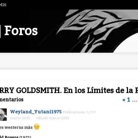
 MI6
| Foros
RRY GOLDSMITH. En los Límites de la 
«
1
…
mentarios
Weyland_Yutani1975
Publicaciones: 1,737
marzo 2025
editado marzo 2025
es westerns más
ld Rovers
(1971)