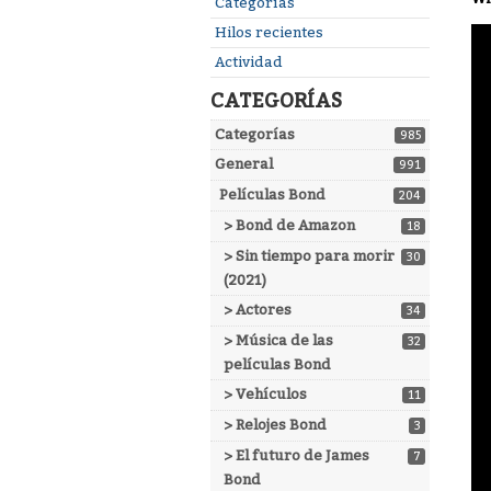
Enlaces
Categorías
rápidos
Hilos recientes
Actividad
CATEGORÍAS
Categorías
985
General
991
Películas Bond
204
> Bond de Amazon
18
> Sin tiempo para morir
30
(2021)
> Actores
34
> Música de las
32
películas Bond
> Vehículos
11
> Relojes Bond
3
> El futuro de James
7
Bond