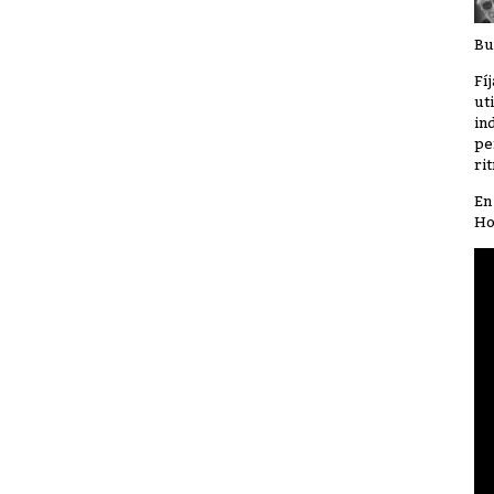
Bu
Fí
ut
in
pe
ri
En
Ho