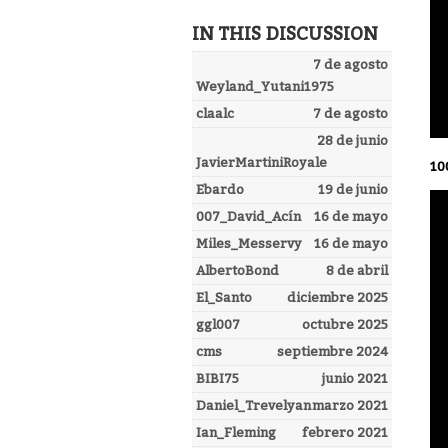
IN THIS DISCUSSION
7 de agosto
Weyland_Yutani1975
claalc
7 de agosto
28 de junio
JavierMartiniRoyale
10
Ebardo
19 de junio
007_David_Acín
16 de mayo
Miles_Messervy
16 de mayo
AlbertoBond
8 de abril
El_Santo
diciembre 2025
ggl007
octubre 2025
cms
septiembre 2024
BIBI75
junio 2021
Daniel_Trevelyan
marzo 2021
Ian_Fleming
febrero 2021