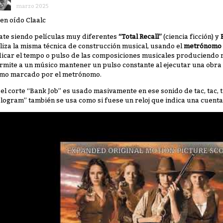
marzo 2025
en oído Claalc
jate siendo películas muy diferentes
“Total Recall”
(ciencia ficción) y
iliza la misma técnica de construcción musical, usando el
metrónomo
dicar el tempo o pulso de las composiciones musicales produciendo 
rmite a un músico mantener un pulso constante al ejecutar una obra 
tmo marcado por el metrónomo.
 el corte “Bank Job” es usado masivamente en ese sonido de tac, tac, t
logram” también se usa como si fuese un reloj que indica una cuenta