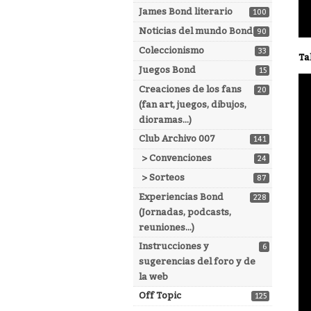
James Bond literario
100
Noticias del mundo Bond
90
Coleccionismo
33
Ta
Juegos Bond
15
Creaciones de los fans
20
(fan art, juegos, dibujos,
dioramas...)
Club Archivo 007
141
> Convenciones
24
> Sorteos
87
Experiencias Bond
228
(Jornadas, podcasts,
reuniones...)
Instrucciones y
6
sugerencias del foro y de
la web
Off Topic
125