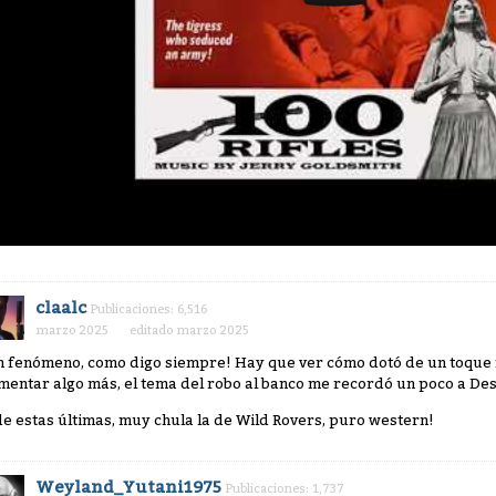
claalc
Publicaciones: 6,516
marzo 2025
editado marzo 2025
n fenómeno, como digo siempre! Hay que ver cómo dotó de un toque f
mentar algo más, el tema del robo al banco me recordó un poco a Desaf
de estas últimas, muy chula la de Wild Rovers, puro western!
Weyland_Yutani1975
Publicaciones: 1,737