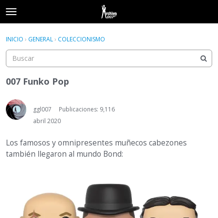
t
o
×
Acceder
·
Registrarse
g
INICIO
›
GENERAL
›
COLECCIONISMO
Acceder
Registrarse
g
l
e
Categorías
m
007 Funko Pop
e
Hilos
n
u
ggl007
Publicaciones: 9,116
Actividad
abril 2020
Los famosos y omnipresentes muñecos cabezones
también llegaron al mundo Bond: