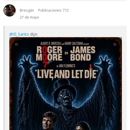
Breogán
Publicaciones: 772
27 de mayo
@El_Santo
dijo: