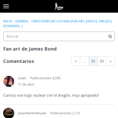
t
o
×
Acceder
·
Registrarse
g
INICIO
›
GENERAL
›
CREACIONES DE LOS FANS (FAN ART, JUEGOS, DIBUJOS,
Acceder
Registrarse
g
DIORAMAS...)
l
e
Categorías
m
e
Fan art de James Bond
Hilos
n
u
Comentarios
«
…
32
33
»
Actividad
claalc
Publicaciones: 6,505
17 de abril
Curioso ese logo nuclear con el dragón, muy apropiado!
JavierMartiniRoyale
Publicaciones: 2,121