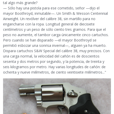
tal algo más grande?
— Sólo hay una pistola para ese cometido, señor —dijo el
mayor Boothroyd, inmutable—. Un Smith & Wesson Centennial
Airweight. Un revólver del calibre 38, sin martillo para no
engancharse con la ropa. Longitud general de diecisiete
centímetros y un peso de sólo ciento tres gramos. Para que el
peso no aumente, el tambor carga únicamente cinco cartuchos.
Pero cuando se han disparado —el mayor Boothroyd se
permitió esbozar una sonrisa invernal—, alguien ya ha muerto.
Dispara cartuchos S&W Special del calibre 38, muy precisos. Con
una carga normal, la velocidad del cañón es de doscientos
sesenta y dos metros por segundo, y la potencia, de treinta y
seis kilogramos por metro. Hay varias longitudes de cañón: de
ochenta y nueve milímetros, de ciento veintisiete milímetros..."