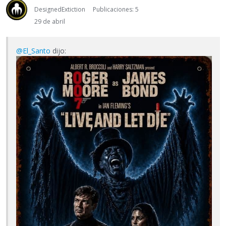
DesignedExtiction
Publicaciones: 5
29 de abril
@El_Santo
dijo: