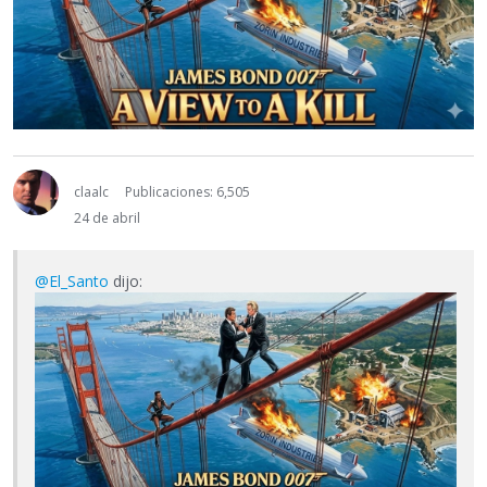
claalc
Publicaciones: 6,505
24 de abril
@El_Santo
dijo: