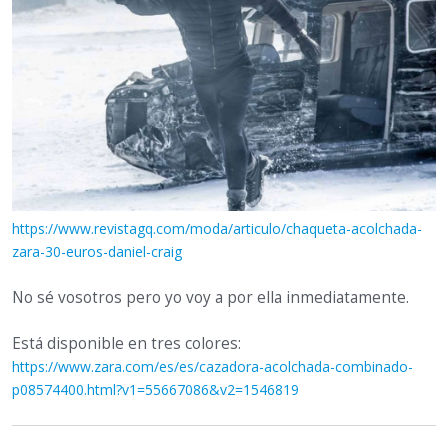
https://www.revistagq.com/moda/articulo/chaqueta-acolchada-
zara-30-euros-daniel-craig
No sé vosotros pero yo voy a por ella inmediatamente.
Está disponible en tres colores:
https://www.zara.com/es/es/cazadora-acolchada-combinado-
p08574400.html?v1=55667086&v2=1546819