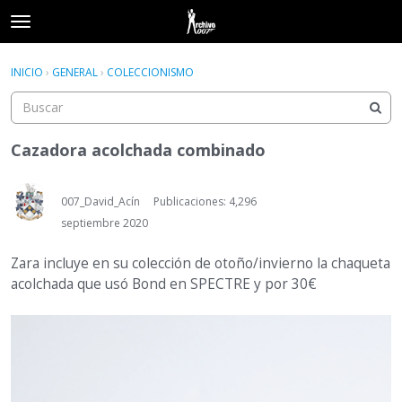
t
o
×
Acceder
·
Registrarse
g
INICIO
›
GENERAL
›
COLECCIONISMO
Acceder
Registrarse
g
l
e
Categorías
m
Cazadora acolchada combinado
e
Hilos
n
u
007_David_Acín
Publicaciones: 4,296
Actividad
septiembre 2020
Zara incluye en su colección de otoño/invierno la chaqueta
acolchada que usó Bond en SPECTRE y por 30€