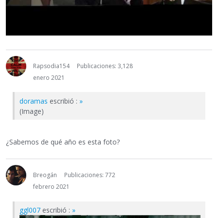
Rapsodia154
Publicaciones: 3,128
enero 2021
doramas
escribió :
»
(Image)
¿Sabemos de qué año es esta foto?
Breogán
Publicaciones: 772
febrero 2021
ggl007
escribió :
»