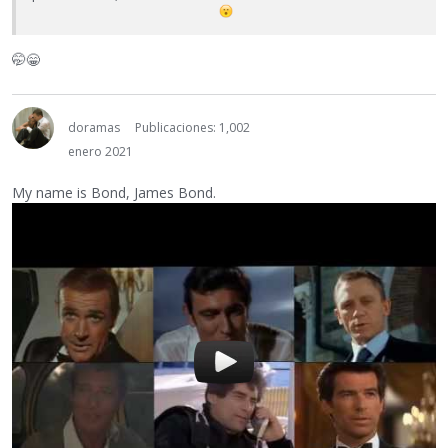
🤭
😁
doramas
Publicaciones: 1,002
enero 2021
My name is Bond, James Bond.