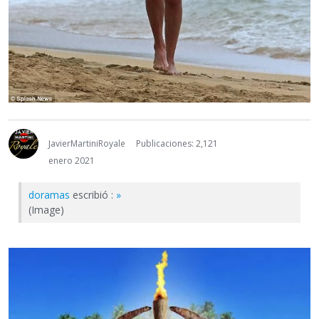
JavierMartiniRoyale
Publicaciones: 2,121
enero 2021
doramas
escribió :
»
(Image)