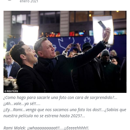
enero 2021
¿Como hago para sacarle una foto con cara de sorprendido?...
¡¡Ah...vale...ya sé!!....
¡¡Ey...Rami...venga que nos sacamos una foto los dos!!...¿Sabías que
nuestra película no se estrena hasta 2025?...
Rami Malek: ¡¡whaaaaaaaaat!!....¡¡Eeeeehhhh!!.