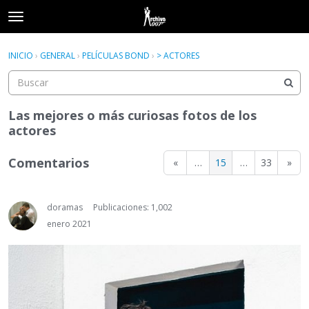
t
o
×
Acceder
·
Registrarse
g
INICIO
›
GENERAL
›
PELÍCULAS BOND
›
> ACTORES
Acceder
Registrarse
g
l
e
Categorías
m
Las mejores o más curiosas fotos de los
e
actores
Hilos
n
u
Comentarios
«
…
15
…
33
»
Actividad
doramas
Publicaciones: 1,002
enero 2021