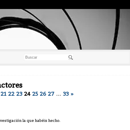
actores
21
22
23
24
25
26
27
…
33
»
nvestigación la que habéis hecho.