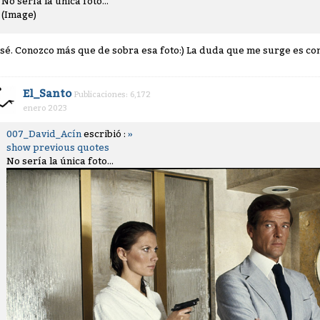
No sería la única foto...
(Image)
 sé. Conozco más que de sobra esa foto:) La duda que me surge es con 
El_Santo
Publicaciones: 6,172
enero 2023
007_David_Acín
escribió :
»
show previous quotes
No sería la única foto...