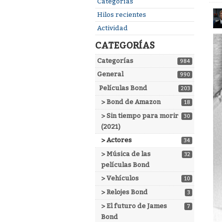
Enlaces
Categorías
rápidos
Hilos recientes
Actividad
CATEGORÍAS
Categorías
984
General
990
Películas Bond
203
> Bond de Amazon
18
> Sin tiempo para morir
30
(2021)
> Actores
34
> Música de las
32
películas Bond
> Vehículos
10
> Relojes Bond
3
> El futuro de James
7
Bond