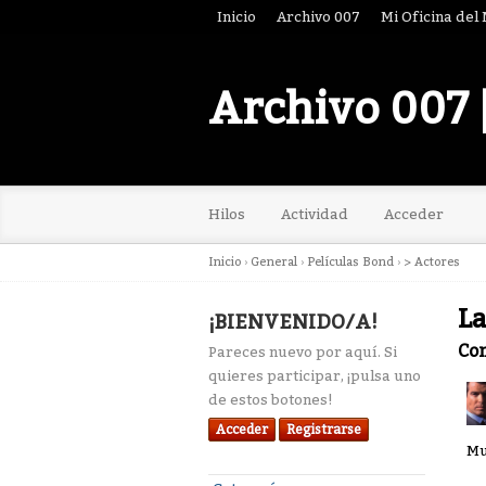
Inicio
Archivo 007
Mi Oficina del
Archivo 007 
Hilos
Actividad
Acceder
Inicio
›
General
›
Películas Bond
›
> Actores
La
¡BIENVENIDO/A!
Co
Pareces nuevo por aquí. Si
quieres participar, ¡pulsa uno
de estos botones!
Acceder
Registrarse
Mu