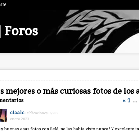
 MI6
| Foros
s mejores o más curiosas fotos de los 
«
1
…
mentarios
claalc
Publicaciones: 6,505
enero 2023
y buenas esas fotos con Pelé, no las había visto nunca! Y excelente i