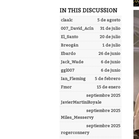
IN THIS DISCUSSION
claalc
5 de agosto
007_David_Acín
31 de julio
El_Santo
20 de julio
Breogán
1 de julio
Ebardo
26 de junio
Jack_Wade
6 de junio
ggl007
6 de junio
Ian_Fleming
5 de febrero
Fmor
15 de enero
septiembre 2025
JavierMartiniRoyale
septiembre 2025
Miles_Messervy
septiembre 2025
rogerconnery