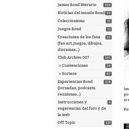
James Bond literario
100
Noticias del mundo Bond
90
Coleccionismo
33
Juegos Bond
15
Creaciones de los fans
20
(fan art, juegos, dibujos,
dioramas...)
Club Archivo 007
141
> Convenciones
24
> Sorteos
87
Experiencias Bond
228
(Jornadas, podcasts,
Im
reuniones...)
pr
si
Instrucciones y
6
sugerencias del foro y de
Po
la web
Off Topic
125