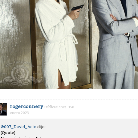
rogerconnery
Publicaciones: 158
enero 2023
@007_David_Acín
dijo:
(Quote)