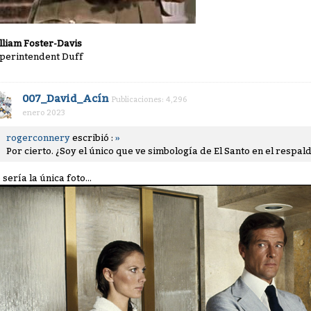
lliam Foster-Davis
perintendent Duff
007_David_Acín
Publicaciones: 4,296
enero 2023
rogerconnery
escribió :
»
Por cierto. ¿Soy el único que ve simbología de El Santo en el respal
sería la única foto...