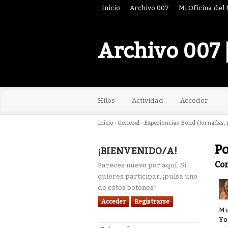
Inicio
Archivo 007
Mi Oficina del
Archivo 007 
Hilos
Actividad
Acceder
Inicio
›
General
›
Experiencias Bond (Jornadas, p
Po
¡BIENVENIDO/A!
Co
Pareces nuevo por aquí. Si
quieres participar, ¡pulsa uno
de estos botones!
Acceder
Registrarse
Mu
Yo