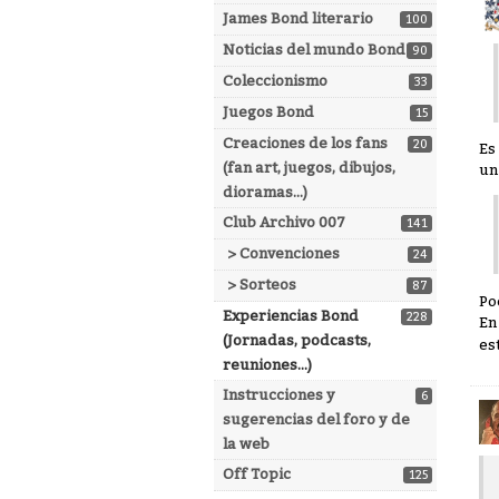
James Bond literario
100
Noticias del mundo Bond
90
Coleccionismo
33
Juegos Bond
15
Creaciones de los fans
20
Es
(fan art, juegos, dibujos,
un
dioramas...)
Club Archivo 007
141
> Convenciones
24
> Sorteos
87
Po
Experiencias Bond
228
En
(Jornadas, podcasts,
es
reuniones...)
Instrucciones y
6
sugerencias del foro y de
la web
Off Topic
125