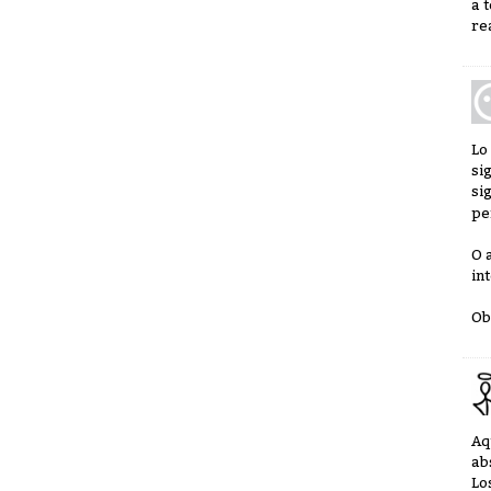
a 
re
Lo
si
si
pe
O 
in
Ob
Aq
ab
Lo