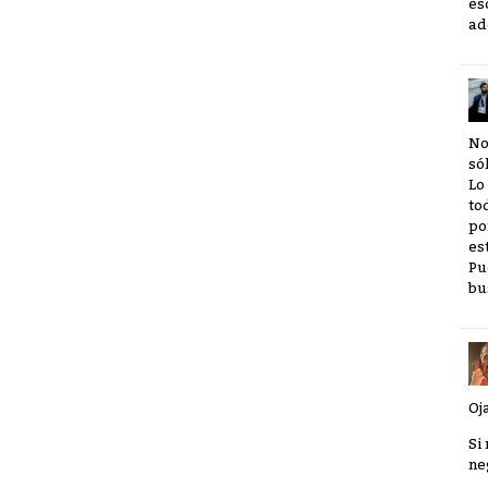
es
ad
No
só
Lo
to
po
es
Pu
bu
Oj
Si
ne