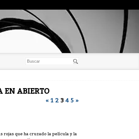
YA EN ABIERTO
«
1
2
3
4
5
»
 rojas que ha cruzado la película y la