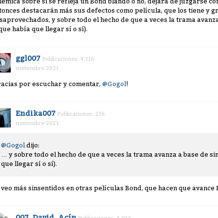
lémica sobre si se refleja un Bond blando o no, dejará de juzgarse co
tonces destacarán más sus defectos como película, que los tiene y g
saprovechados, y sobre todo el hecho de que a veces la trama avanza 
que había que llegar sí o sí).
ggl007
Publicaciones: 9,116
noviembre 2021
racias por escuchar y comentar,
@Gogol
!
Endika007
Publicaciones: 236
noviembre 2021
@Gogol
dijo:
… y sobre todo el hecho de que a veces la trama avanza a base de sin
que llegar sí o sí).
 veo más sinsentidos en otras películas Bond, que hacen que avance 
007_David_Acín