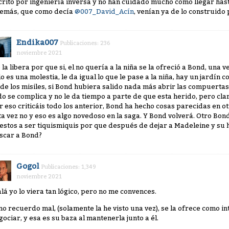
crito por ingeniería inversa y no han cuidado mucho cómo llegar hasta
emás, que como decía
@007_David_Acín
, venían ya de lo construido
Endika007
Publicaciones: 236
noviembre 2021
 la libera por que si, el no quería a la niña se la ofreció a Bond, una v
lo es una molestia, le da igual lo que le pase a la niña, hay un jardín
 de los misiles, si Bond hubiera salido nada más abrir las compuerta
do se complica y no le da tiempo a parte de que esta herido, pero cl
r eso criticáis todo los anterior, Bond ha hecho cosas parecidas en otr
ta vez no y eso es algo novedoso en la saga. Y Bond volverá. Otro Bond
estos a ser tiquismiquis por que después de dejar a Madeleine y su hi
scar a Bond?
Gogol
Publicaciones: 1,349
noviembre 2021
alá yo lo viera tan lógico, pero no me convences.
 no recuerdo mal, (solamente la he visto una vez), se la ofrece como 
gociar, y esa es su baza al mantenerla junto a él.