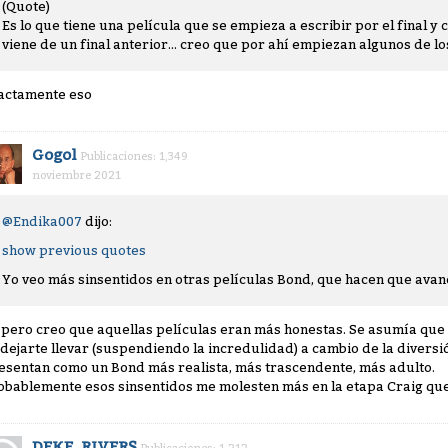
(Quote)
Es lo que tiene una película que se empieza a escribir por el final 
viene de un final anterior... creo que por ahí empiezan algunos de l
actamente eso
Gogol
Publicaciones: 1,349
noviembre 2021
@Endika007
dijo:
show previous quotes
Yo veo más sinsentidos en otras películas Bond, que hacen que avan
, pero creo que aquellas películas eran más honestas. Se asumía que e
 dejarte llevar (suspendiendo la incredulidad) a cambio de la diversió
esentan como un Bond más realista, más trascendente, más adulto.
obablemente esos sinsentidos me molesten más en la etapa Craig que
DEKE_RIVERS