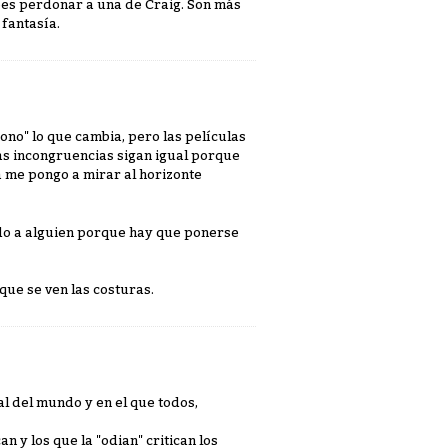
ebes perdonar a una de Craig. Son más
 fantasía.
tono" lo que cambia, pero las películas
las incongruencias sigan igual porque
a me pongo a mirar al horizonte
do a alguien porque hay que ponerse
que se ven las costuras.
al del mundo y en el que todos,
n y los que la "odian" critican los