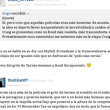
Publicaciones: 1,212
noviembre 2021
editado noviembre 2021
Gogol
escribió :
»
(Quote)
Sí, pero creo que aquellas películas eran más honestas. Se asumía 
la idea es dejarte llevar (suspendiendo la incredulidad) a cambio de
Craig se presentan como un Bond más realista, más trascendente, 
Probablemente esos sinsentidos me molesten más en la etapa Craig
to ya se habló en su día con Skyfall. El realismo y la transcendencia n
 dejan de ser iguales sólo que se disfrazan de "películas serias."
 vez del grito de Tarzán tenemos a Bond lloriqueando.
Endika007
Publicaciones: 236
noviembre 2021
mi me saca más de la película el grito de tarzan, el sonidito en el sal
e le persiguen y quieren matarle, que ver a un Bond más humano que
mpetir en la taquilla actual hay que ponerse a la altura de la compete
tual, en los 70 Moonraker fue un taquillazo, hoy en dudo que lo fuera.