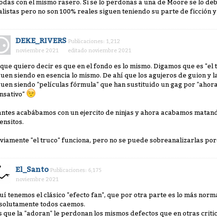
todas con el mismo rasero. Si se lo perdonas a una de Moore se lo d
alistas pero no son 100% reales siguen teniendo su parte de ficción y
DEKE_RIVERS
Publicaciones: 1,212
noviembre 2021
editado noviembre 2021
 que quiero decir es que en el fondo es lo mismo. Digamos que es "el 
guen siendo en esencia lo mismo. De ahí que los agujeros de guion y 
guen siendo "películas fórmula" que han sustituido un gag por "ahor
nsativo"
antes acabábamos con un ejercito de ninjas y ahora acabamos matan
tensitos.
viamente "el truco" funciona, pero no se puede sobreanalizarlas por
El_Santo
Publicaciones: 6,175
noviembre 2021
uí tenemos el clásico "efecto fan", que por otra parte es lo más norm
solutamente todos caemos.
s que la "adoran" le perdonan los mismos defectos que en otras critica