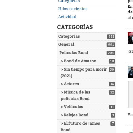
Enlaces
po
Categorías
En
rápidos
Hilos recientes
de
Actividad
al 
CATEGORÍAS
Categorías
985
General
991
¡G
Películas Bond
204
> Bond de Amazon
18
> Sin tiempo para morir
30
(2021)
> Actores
34
> Música de las
32
películas Bond
> Vehículos
11
Yo
> Relojes Bond
3
> El futuro de James
7
Bond