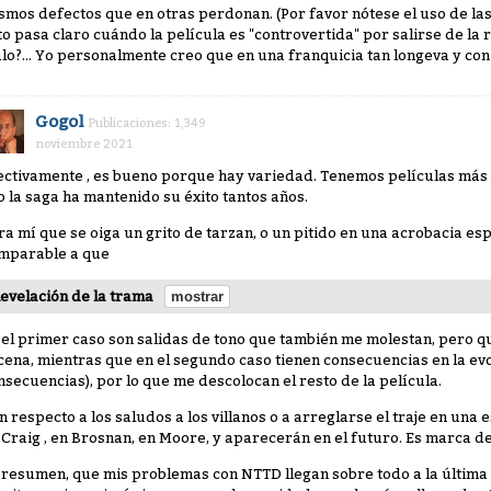
smos defectos que en otras perdonan. (Por favor nótese el uso de la
to pasa claro cuándo la película es "controvertida" por salirse de la 
lo?... Yo personalmente creo que en una franquicia tan longeva y con
Gogol
Publicaciones: 1,349
noviembre 2021
ectivamente , es bueno porque hay variedad. Tenemos películas más 
o la saga ha mantenido su éxito tantos años.
ra mí que se oiga un grito de tarzan, o un pitido en una acrobacia es
mparable a que
evelación de la trama
 el primer caso son salidas de tono que también me molestan, pero
cena, mientras que en el segundo caso tienen consecuencias en la evo
nsecuencias), por lo que me descolocan el resto de la película.
n respecto a los saludos a los villanos o a arreglarse el traje en una
 Craig , en Brosnan, en Moore, y aparecerán en el futuro. Es marca de la
 resumen, que mis problemas con NTTD llegan sobre todo a la última 