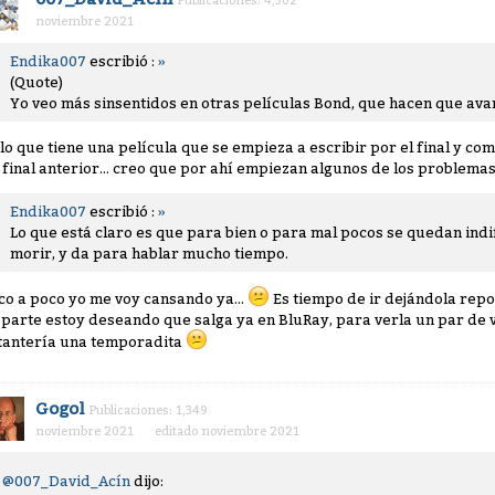
Publicaciones: 4,302
noviembre 2021
Endika007
escribió :
»
(Quote)
Yo veo más sinsentidos en otras películas Bond, que hacen que ava
 lo que tiene una película que se empieza a escribir por el final y c
 final anterior... creo que por ahí empiezan algunos de los problemas
Endika007
escribió :
»
Lo que está claro es que para bien o para mal pocos se quedan indi
morir, y da para hablar mucho tiempo.
co a poco yo me voy cansando ya...
Es tiempo de ir dejándola repo
 parte estoy deseando que salga ya en BluRay, para verla un par de 
tantería una temporadita
Gogol
Publicaciones: 1,349
noviembre 2021
editado noviembre 2021
@007_David_Acín
dijo: