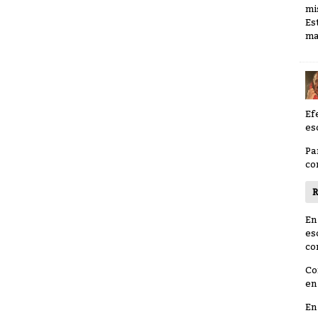
mi
Es
ma
Ef
es
Pa
co
R
En
es
co
Co
en
En