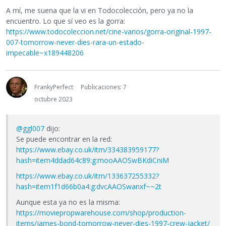
A mí, me suena que la vi en Todocolección, pero ya no la
encuentro. Lo que sí veo es la gorra:
https://www.todocoleccion.net/cine-varios/gorra-original-1997-
007-tomorrow-never-dies-rara-un-estado-
impecable~x189448206
FrankyPerfect
Publicaciones: 7
octubre 2023
@ggl007
dijo:
Se puede encontrar en la red:
https://www.ebay.co.uk/itm/334383959177?
hash=item4ddad64c89:g:mooAAOSwBKdiCniM
https://www.ebay.co.uk/itm/133637255332?
hash=item1f1d66b0a4:g:dvcAAOSwanxf~~2t
Aunque esta ya no es la misma:
https://moviepropwarehouse.com/shop/production-
items/james-bond-tomorrow-never-dies-1997-crew-jacket/