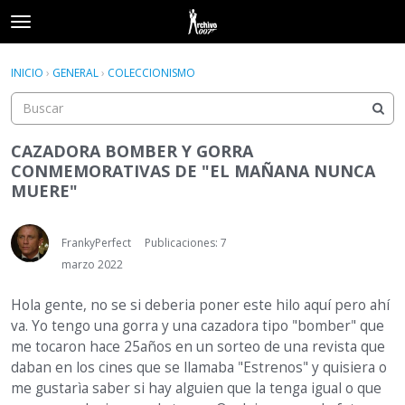
t
o
×
Acceder
·
Registrarse
g
INICIO
›
GENERAL
›
COLECCIONISMO
Acceder
Registrarse
g
l
e
Categorías
m
CAZADORA BOMBER Y GORRA
e
CONMEMORATIVAS DE "EL MAÑANA NUNCA
Hilos
n
MUERE"
u
Actividad
FrankyPerfect
Publicaciones: 7
marzo 2022
Hola gente, no se si deberia poner este hilo aquí pero ahí
va. Yo tengo una gorra y una cazadora tipo "bomber" que
me tocaron hace 25años en un sorteo de una revista que
daban en los cines que se llamaba "Estrenos" y quisiera o
me gustarìa saber si hay alguien que la tenga igual o que