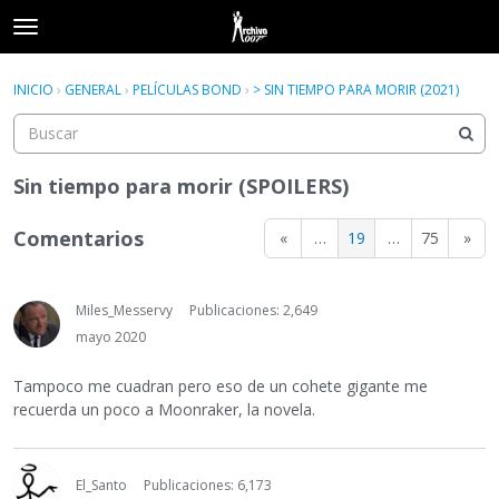
t
o
×
Acceder
·
Registrarse
g
INICIO
›
GENERAL
›
PELÍCULAS BOND
›
> SIN TIEMPO PARA MORIR (2021)
Acceder
Registrarse
g
l
e
Categorías
m
Sin tiempo para morir (SPOILERS)
e
Hilos
n
Comentarios
«
…
19
…
75
»
u
Actividad
Miles_Messervy
Publicaciones: 2,649
mayo 2020
Tampoco me cuadran pero eso de un cohete gigante me
recuerda un poco a Moonraker, la novela.
El_Santo
Publicaciones: 6,173