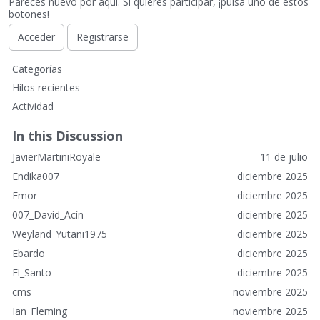
Pareces nuevo por aquí. Si quieres participar, ¡pulsa uno de estos
botones!
Acceder
Registrarse
E
Categorías
n
Hilos recientes
l
Actividad
a
c
In this Discussion
e
JavierMartiniRoyale
11 de julio
s
r
Endika007
diciembre 2025
á
Fmor
diciembre 2025
p
007_David_Acín
diciembre 2025
i
Weyland_Yutani1975
diciembre 2025
d
o
Ebardo
diciembre 2025
s
El_Santo
diciembre 2025
cms
noviembre 2025
Ian_Fleming
noviembre 2025