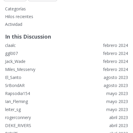
E
Categorías
n
Hilos recientes
l
Actividad
a
c
In this Discussion
e
claalc
febrero 2024
s
r
ggl007
febrero 2024
á
Jack_Wade
febrero 2024
p
Miles_Messervy
febrero 2024
i
El_Santo
agosto 2023
d
o
SrBondAR
agosto 2023
s
Rapsodia154
mayo 2023
Ian_Fleming
mayo 2023
leiter_sg
mayo 2023
rogerconnery
abril 2023
DEKE_RIVERS
abril 2023