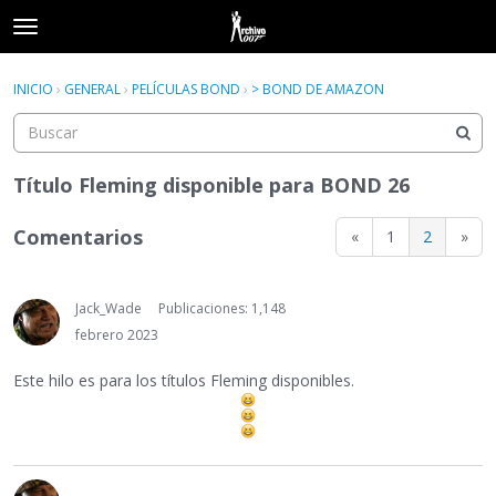
t
o
×
Acceder
·
Registrarse
g
INICIO
›
GENERAL
›
PELÍCULAS BOND
›
> BOND DE AMAZON
Acceder
Registrarse
g
l
e
Categorías
m
Título Fleming disponible para BOND 26
e
Hilos
n
Comentarios
«
1
2
»
u
Actividad
Jack_Wade
Publicaciones: 1,148
febrero 2023
Este hilo es para los títulos Fleming disponibles.