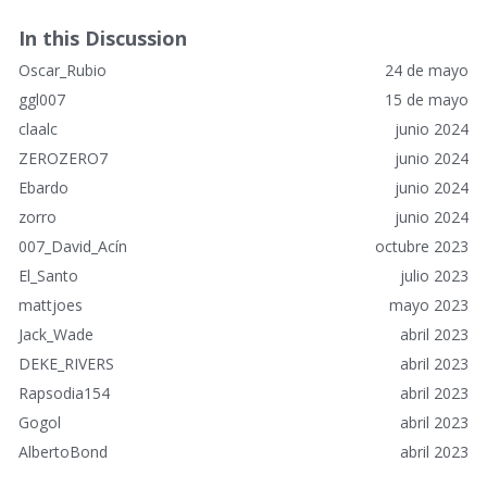
a
c
In this Discussion
e
Oscar_Rubio
24 de mayo
s
r
ggl007
15 de mayo
á
claalc
junio 2024
p
ZEROZERO7
junio 2024
i
Ebardo
junio 2024
d
o
zorro
junio 2024
s
007_David_Acín
octubre 2023
El_Santo
julio 2023
mattjoes
mayo 2023
Jack_Wade
abril 2023
DEKE_RIVERS
abril 2023
Rapsodia154
abril 2023
Gogol
abril 2023
AlbertoBond
abril 2023