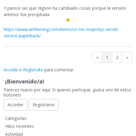
Y parece ser que Higson ha cambiado cosas porque la versión
anterior fue precipitada
https://www.ianfleming.com/items/on-his-majestys-secret-
service-paperback/
«
1
2
»
Accede
o
Regístrate
para comentar.
¡Bienvenido/a!
Pareces nuevo por aquí. Si quieres participar, ¡pulsa uno de estos
botones!
Acceder
Registrarse
E
Categorías
n
Hilos recientes
l
Actividad