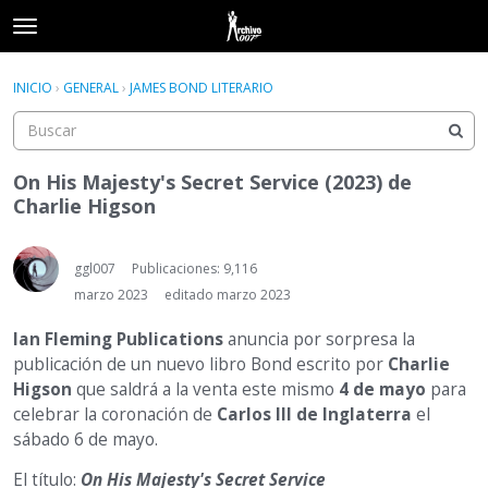
t
o
×
Acceder
·
Registrarse
g
INICIO
›
GENERAL
›
JAMES BOND LITERARIO
Acceder
Registrarse
g
l
e
Categorías
m
On His Majesty's Secret Service (2023) de
e
Charlie Higson
Hilos
n
u
Actividad
ggl007
Publicaciones: 9,116
marzo 2023
editado marzo 2023
Ian Fleming Publications
anuncia por sorpresa la
publicación de un nuevo libro Bond escrito por
Charlie
Higson
que saldrá a la venta este mismo
4 de mayo
para
celebrar la coronación de
Carlos III de Inglaterra
el
sábado 6 de mayo.
El título:
On His Majesty's Secret Service