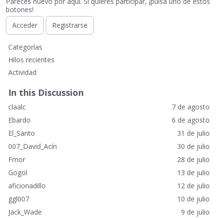
Pareces nuevo por aquí. Si quieres participar, ¡pulsa uno de estos
botones!
Acceder
Registrarse
E
Categorías
n
Hilos recientes
l
Actividad
a
c
In this Discussion
e
claalc
7 de agosto
s
r
Ebardo
6 de agosto
á
El_Santo
31 de julio
p
007_David_Acín
30 de julio
i
Fmor
28 de julio
d
o
Gogol
13 de julio
s
aficionadillo
12 de julio
ggl007
10 de julio
Jack_Wade
9 de julio