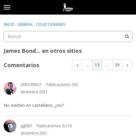
t
o
×
Acceder
·
Registrarse
g
INICIO
›
GENERAL
›
COLECCIONISMO
Acceder
Registrarse
g
l
e
Categorías
m
James Bond... en otros sitios
e
Hilos
n
Comentarios
«
…
13
…
39
»
u
Actividad
ZEROZERO7
Publicaciones: 392
diciembre 2021
No existen en castellano, ¿no?
ggl007
Publicaciones: 9,116
diciembre 2021