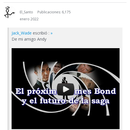
El_Santo
Publicaciones: 6,175
enero 2022
Jack_Wade
escribió :
»
De mi amigo Andy