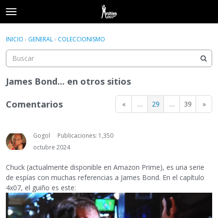
t
o
×
Acceder
·
Registrarse
g
INICIO
›
GENERAL
›
COLECCIONISMO
Acceder
Registrarse
g
l
e
Categorías
m
James Bond... en otros sitios
e
Hilos
n
Comentarios
«
…
29
…
39
»
u
Actividad
Gogol
Publicaciones: 1,350
octubre 2024
Chuck (actualmente disponible en Amazon Prime), es una serie
de espías con muchas referencias a James Bond. En el capítulo
4x07, el guiño es este: