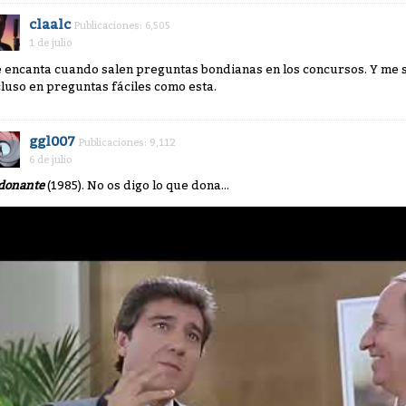
claalc
Publicaciones: 6,505
1 de julio
 encanta cuando salen preguntas bondianas en los concursos. Y me s
cluso en preguntas fáciles como esta.
ggl007
Publicaciones: 9,112
6 de julio
 donante
(1985). No os digo lo que dona...