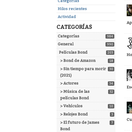
Enlaces
Categorías
rápidos
Hilos recientes
Actividad
Ap
CATEGORÍAS
Categorías
984
General
990
Películas Bond
203
Ho
> Bond de Amazon
18
> Sin tiempo para morir
30
(2021)
> Actores
34
Es
> Música de las
32
películas Bond
> Vehículos
10
> Relojes Bond
3
Cu
> El futuro de James
7
Bond