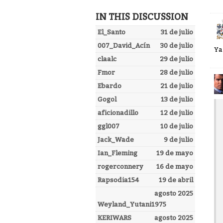
IN THIS DISCUSSION
El_Santo
31 de julio
007_David_Acín
30 de julio
Ya
claalc
29 de julio
Fmor
28 de julio
Ebardo
21 de julio
Gogol
13 de julio
aficionadillo
12 de julio
ggl007
10 de julio
Jack_Wade
9 de julio
Ian_Fleming
19 de mayo
rogerconnery
16 de mayo
Rapsodia154
19 de abril
agosto 2025
Weyland_Yutani1975
KERIWARS
agosto 2025