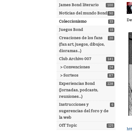
James Bond literario
100
Noticias del mundo Bond
90
De
Coleccionismo
33
Juegos Bond
15
Creaciones de los fans
20
(fan art, juegos, dibujos,
dioramas...)
Club Archivo 007
141
> Convenciones
24
> Sorteos
87
Experiencias Bond
228
(Jornadas, podcasts,
reuniones...)
Instrucciones y
6
sugerencias del foro y de
la web
Off Topic
125
ht