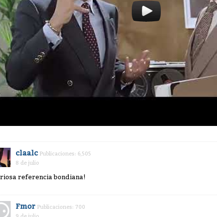
claalc
Publicaciones: 6,505
8 de julio
riosa referencia bondiana!
Fmor
Publicaciones: 700
9 de julio