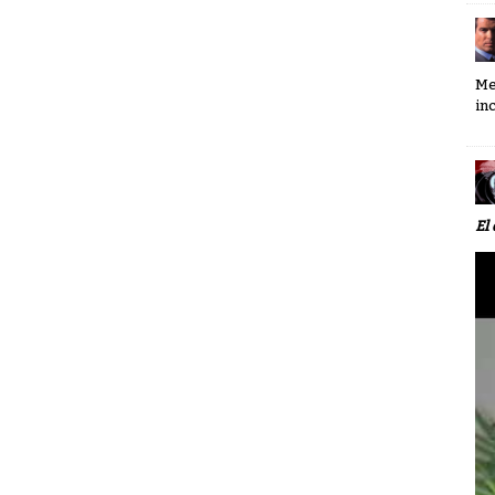
Me
in
El