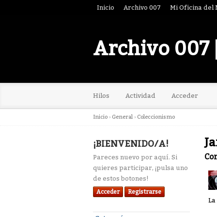
Inicio
Archivo 007
Mi Oficina del
Archivo 007 
Hilos
Actividad
Acceder
Inicio
›
General
›
Coleccionismo
Ja
¡BIENVENIDO/A!
Co
Pareces nuevo por aquí. Si
quieres participar, ¡pulsa uno
de estos botones!
Acceder
Registrarse
La