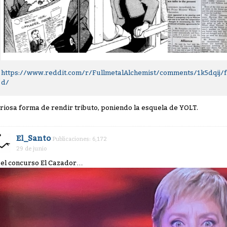
https://www.reddit.com/r/FullmetalAlchemist/comments/1k5dqij
d/
riosa forma de rendir tributo, poniendo la esquela de YOLT.
El_Santo
Publicaciones: 6,172
29 de junio
 el concurso El Cazador…