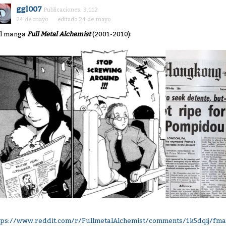
ggl007
Publicaciones: 9,112
24 de mayo
editado 24 de mayo
l manga
Full Metal Alchemist
(2001-2010):
tps://www.reddit.com/r/FullmetalAlchemist/comments/1k5dqij/f