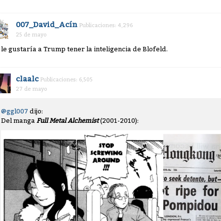
007_David_Acín
Publicaciones: 4,296
25 de mayo
 le gustaría a Trump tener la inteligencia de Blofeld.
claalc
Publicaciones: 6,505
27 de mayo
@ggl007
dijo:
Del manga
Full Metal Alchemist
(2001-2010):