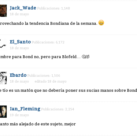
Jack_Wade
Publicaciones: 1,148
18 de mayo
rovechando la tendencia Bondiana de la semana.
El_Santo
Publicaciones: 6,172
18 de mayo
mbre para Bond no, pero para Blofeld…
🤔
🤣
Ebardo
Publicaciones: 1,506
18 de mayo
editado 18 de mayo
e tío es un matón que no debería poner sus sucias manos sobre Bond
Ian_Fleming
Publicaciones: 2,254
19 de mayo
anto más alejado de este sujeto, mejor