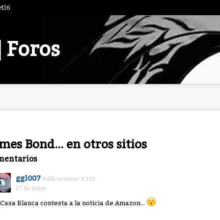
 MI6
| Foros
mes Bond... en otros sitios
mentarios
ggl007
Publicaciones: 9,112
17 de mayo
 Casa Blanca contesta a la noticia de Amazon...